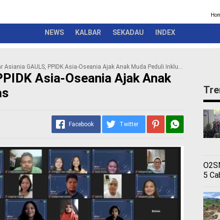
Kriminal
Pemerintah
Seremonial
Olahraga
Opini
Ber
Ho
NEWS
KALBAR
SEKADAU
INDEX
r Asiania GAULS, PPIDK Asia-Oseania Ajak Anak Muda Peduli Inklusivitas
PPIDK Asia-Oseania Ajak Anak
Tre
as
Facebook
Twitter
O2SN
5 Ca