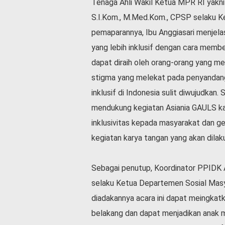
Tenaga Ahli Wakil Ketua MPR RI yakni 
v
i
S.I.Kom., M.Med.Kom., CPSP selaku K
d
pemaparannya, Ibu Anggiasari menjel
-
yang lebih inklusif dengan cara memb
1
9
dapat diraih oleh orang-orang yang 
N
stigma yang melekat pada penyandang
a
inklusif di Indonesia sulit diwujudkan
s
i
mendukung kegiatan Asiania GAULS k
o
inklusivitas kepada masyarakat dan ge
n
a
kegiatan karya tangan yang akan dilaku
l
Sebagai penutup, Koordinator PPIDK A
selaku Ketua Departemen Sosial Mas
diadakannya acara ini dapat meingkat
belakang dan dapat menjadikan anak 