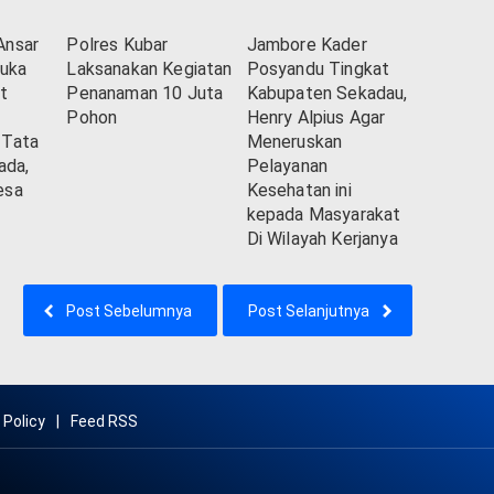
Ansar
Polres Kubar
Jambore Kader
uka
Laksanakan Kegiatan
Posyandu Tingkat
t
Penanaman 10 Juta
Kabupaten Sekadau,
Pohon
Henry Alpius Agar
 Tata
Meneruskan
ada,
Pelayanan
esa
Kesehatan ini
kepada Masyarakat
Di Wilayah Kerjanya
Post Sebelumnya
Post Selanjutnya
 Policy
Feed RSS