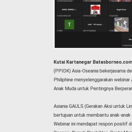
P
e
m
e
r
i
n
t
a
h
Kutai Kartanegar Batasborneo.co
S
(PPIDK) Asia-Oseania bekerjasama den
e
r
Philiphine menyelenggarakan webina
e
Anak Muda untuk Pentingnya Berperan 
m
o
n
Asiania GAULS (Gerakan Aksi untuk Li
i
bertujuan untuk membantu anak-anak disa
a
l
Webinar ini mendapat respon positif 
O