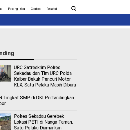
ita Covid-19
Nasional
me
Pasang Iklan
Contact
Redaksi
nding
URC Satreskrim Polres
Sekadau dan Tim URC Polda
Kalbar Bekuk Pencuri Motor
KLX, Satu Pelaku Masih Diburu
 Tingkat SMP di OKI Pertandingkan
bor
Polres Sekadau Gerebek
Lokasi PETI di Nanga Taman,
Satu Pelaku Diamankan