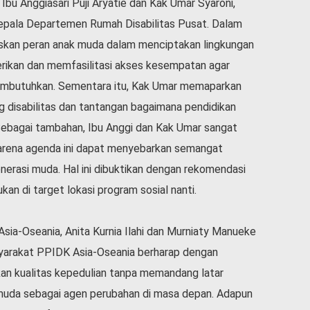
Ibu Anggiasari Puji Aryatie dan Kak Umar Syaroni,
epala Departemen Rumah Disabilitas Pusat. Dalam
askan peran anak muda dalam menciptakan lingkungan
erikan dan memfasilitasi akses kesempatan agar
membutuhkan. Sementara itu, Kak Umar memaparkan
 disabilitas dan tantangan bagaimana pendidikan
. Sebagai tambahan, Ibu Anggi dan Kak Umar sangat
arena agenda ini dapat menyebarkan semangat
nerasi muda. Hal ini dibuktikan dengan rekomendasi
kan di target lokasi program sosial nanti.
sia-Oseania, Anita Kurnia Ilahi dan Murniaty Manueke
yarakat PPIDK Asia-Oseania berharap dengan
kan kualitas kepedulian tanpa memandang latar
muda sebagai agen perubahan di masa depan. Adapun