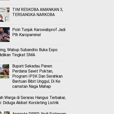
TIM RESKOBA AMANKAN 3,
TERSANGKA NARKOBA
Polri Tunjuk Karowabprof Jadi
Plh Karopaminal
ing, Wabup Subandrio Buka Expo
idikan Tingkat SMA
Bupati Sekadau Panen
Perdana Sawit Poktan,
Program IP3K Dan Serahkan
Bantuan Bibit Unggul, Di Ke
camatan Naga Mahap
h Warga di Seraras Hangus Terbakar,
i: Diduga Akibat Korsleting Listrik
Anggota DPRD, Yodi Setiawan: