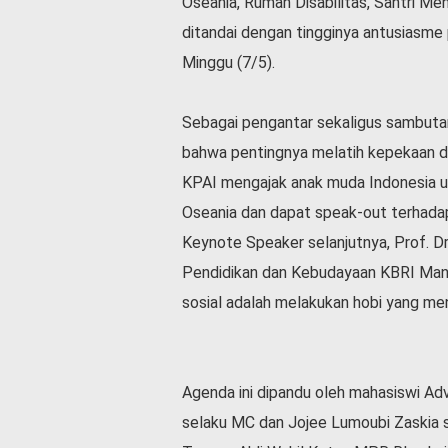
Oseania, Rumah Disabilitas, Santri Me
l
ditandai dengan tingginya antusiasme
a
h
Minggu (7/5).
r
a
Sebagai pengantar sekaligus sambutan
g
a
bahwa pentingnya melatih kepekaan dir
O
KPAI mengajak anak muda Indonesia u
p
Oseania dan dapat speak-out terhad
i
n
Keynote Speaker selanjutnya, Prof. Dr.
i
Pendidikan dan Kebudayaan KBRI Mani
B
sosial adalah melakukan hobi yang men
e
r
i
t
Agenda ini dipandu oleh mahasiswi Adve
a
C
selaku MC dan Jojee Lumoubi Zaskia s
o