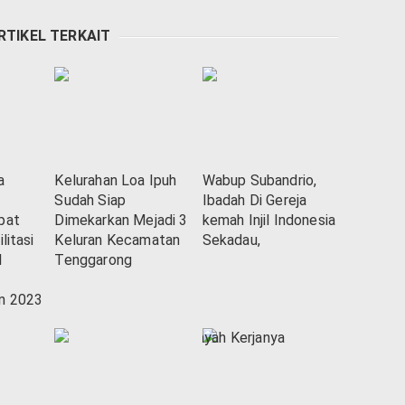
RTIKEL TERKAIT
a
Kelurahan Loa Ipuh
Wabup Subandrio,
Sudah Siap
Ibadah Di Gereja
pat
Dimekarkan Mejadi 3
kemah Injil Indonesia
litasi
Keluran Kecamatan
Sekadau,
l
Tenggarong
n 2023