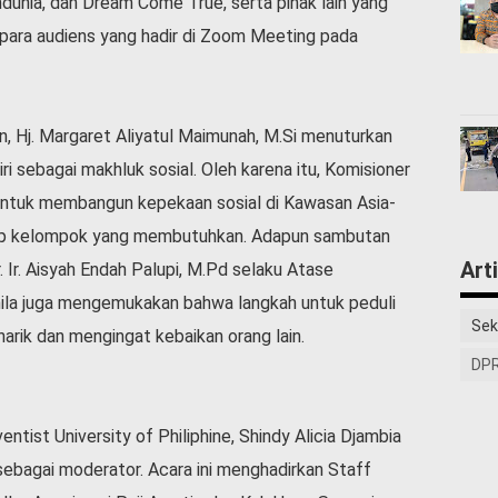
ndunia, dan Dream Come True, serta pihak lain yang
 para audiens yang hadir di Zoom Meeting pada
, Hj. Margaret Aliyatul Maimunah, M.Si menuturkan
i sebagai makhluk sosial. Oleh karena itu, Komisioner
ntuk membangun kepekaan sosial di Kawasan Asia-
ap kelompok yang membutuhkan. Adapun sambutan
Art
 Ir. Aisyah Endah Palupi, M.Pd selaku Atase
la juga mengemukakan bahwa langkah untuk peduli
Sek
arik dan mengingat kebaikan orang lain.
DPR
ntist University of Philiphine, Shindy Alicia Djambia
ebagai moderator. Acara ini menghadirkan Staff