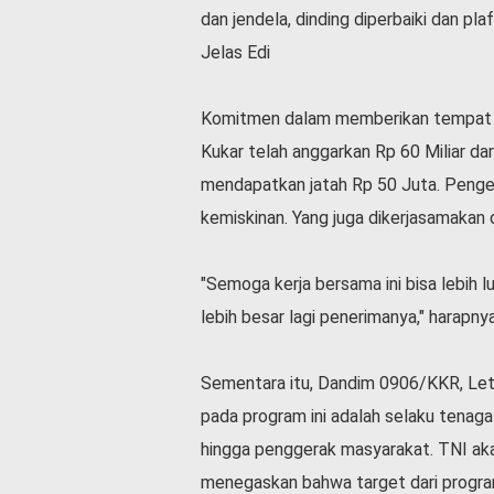
v
dan jendela, dinding diperbaiki dan pl
i
Jelas Edi
d
-
1
Komitmen dalam memberikan tempat ti
9
Kukar telah anggarkan Rp 60 Miliar da
N
a
mendapatkan jatah Rp 50 Juta. Penger
s
kemiskinan. Yang juga dikerjasamakan
i
o
n
"Semoga kerja bersama ini bisa lebih
a
lebih besar lagi penerimanya," harapnya
l
Sementara itu, Dandim 0906/KKR, Letk
pada program ini adalah selaku tenaga
hingga penggerak masyarakat. TNI aka
menegaskan bahwa target dari program 