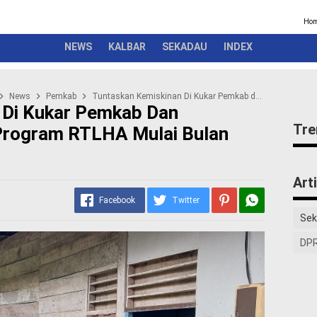
Kriminal
Pemerintah
Seremonial
Olahraga
Opini
Ber
Ho
NEWS
KALBAR
SEKADAU
INDEX
News
Pemkab
Tuntaskan Kemiskinan Di Kukar Pemkab dan Kodim/KKR Jalankan Program RTLHA Mulai Bulan Maret
 Di Kukar Pemkab Dan
Tre
Program RTLHA Mulai Bulan
Art
Facebook
Twitter
Sek
DPR