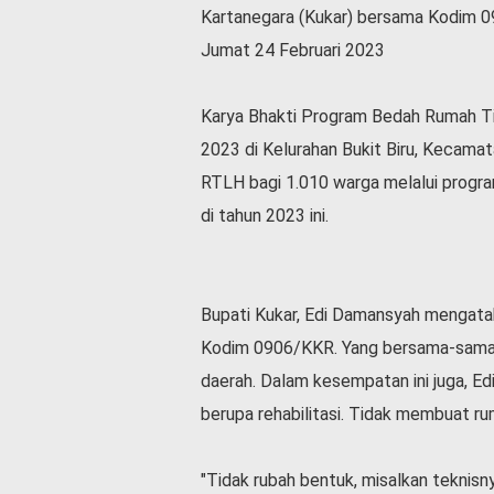
Kartanegara (Kukar) bersama Kodim 0
l
a
Jumat 24 Februari 2023
h
r
a
Karya Bhakti Program Bedah Rumah Tid
g
2023 di Kelurahan Bukit Biru, Kecama
a
RTLH bagi 1.010 warga melalui prog
O
di tahun 2023 ini.
p
i
n
i
Bupati Kukar, Edi Damansyah mengatak
B
e
Kodim 0906/KKR. Yang bersama-sama 
r
daerah. Dalam kesempatan ini juga, E
i
t
berupa rehabilitasi. Tidak membuat ru
a
C
"Tidak rubah bentuk, misalkan teknisnya
o