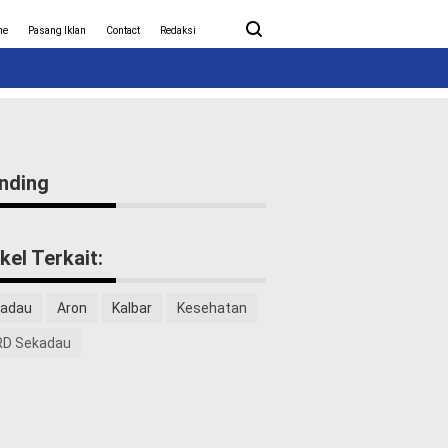
ita Covid-19
Nasional
me
Pasang Iklan
Contact
Redaksi
nding
ikel Terkait:
adau
Aron
Kalbar
Kesehatan
D Sekadau