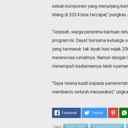
sekian komponen yang menunjang kemi
hilang di 2024 bisa tercapai," pungkas 
Terpisah, warga penerima bantuan reh
program ini. Dayat bersama keluarga se
yang termasuk tak layak huni sejak 200
merenovasi rumahnya. Namun dengan b
menempati kediamannya lebih nyaman 
"Saya terima kasih kepada pemerintah
membantu seluruh masyarakat," ungka
Facebook
Twitter
Tags:
Kodim 0906
,
Kutai kertanegara
,