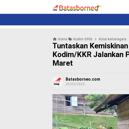
News
Politik
N
e
w
s
P
Home
Kodim 0906
Kutai kertanegara
o
Tuntaskan Kemiskinan
l
i
Kodim/KKR Jalankan 
t
Maret
i
k
K
Batasborneo.com
25/02/2023
r
i
m
i
n
a
l