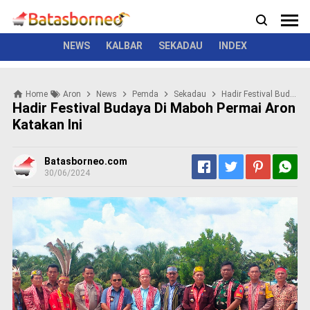
News
Politik
Kriminal
Pemerintah
Seremonial
N
e
w
NEWS
KALBAR
SEKADAU
INDEX
s
P
Home
Aron
News
Pemda
Sekadau
Hadir Festival Budaya Di Maboh Permai Aron Katakan Ini
o
Hadir Festival Budaya Di Maboh Permai Aron
l
Katakan Ini
i
t
i
Batasborneo.com
k
30/06/2024
K
r
i
m
i
n
a
l