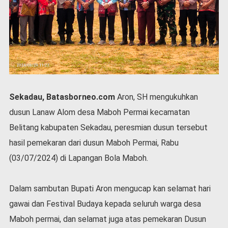
P
e
m
e
r
i
n
t
a
Sekadau, Batasborneo.com
Aron, SH mengukuhkan
h
dusun Lanaw Alom desa Maboh Permai kecamatan
S
e
Belitang kabupaten Sekadau, peresmian dusun tersebut
r
hasil pemekaran dari dusun Maboh Permai, Rabu
e
m
(03/07/2024) di Lapangan Bola Maboh.
o
n
Dalam sambutan Bupati Aron mengucap kan selamat hari
i
a
gawai dan Festival Budaya kepada seluruh warga desa
l
Maboh permai, dan selamat juga atas pemekaran Dusun
O