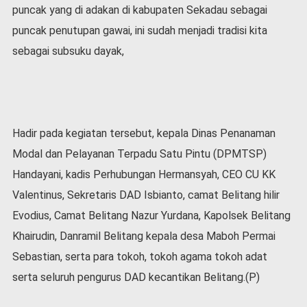
v
puncak yang di adakan di kabupaten Sekadau sebagai
i
puncak penutupan gawai, ini sudah menjadi tradisi kita
d
-
sebagai subsuku dayak,
1
9
N
a
s
Hadir pada kegiatan tersebut, kepala Dinas Penanaman
i
Modal dan Pelayanan Terpadu Satu Pintu (DPMTSP)
o
n
Handayani, kadis Perhubungan Hermansyah, CEO CU KK
a
Valentinus, Sekretaris DAD Isbianto, camat Belitang hilir
l
Evodius, Camat Belitang Nazur Yurdana, Kapolsek Belitang
Khairudin, Danramil Belitang kepala desa Maboh Permai
Sebastian, serta para tokoh, tokoh agama tokoh adat
serta seluruh pengurus DAD kecantikan Belitang.(P)