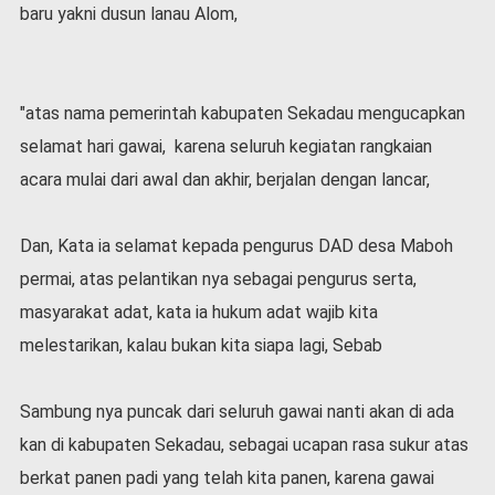
baru yakni dusun lanau Alom,
l
a
h
r
a
"atas nama pemerintah kabupaten Sekadau mengucapkan
g
selamat hari gawai, karena seluruh kegiatan rangkaian
a
acara mulai dari awal dan akhir, berjalan dengan lancar,
O
p
i
Dan, Kata ia selamat kepada pengurus DAD desa Maboh
n
permai, atas pelantikan nya sebagai pengurus serta,
i
masyarakat adat, kata ia hukum adat wajib kita
B
e
melestarikan, kalau bukan kita siapa lagi, Sebab
r
i
Sambung nya puncak dari seluruh gawai nanti akan di ada
t
a
kan di kabupaten Sekadau, sebagai ucapan rasa sukur atas
C
berkat panen padi yang telah kita panen, karena gawai
o