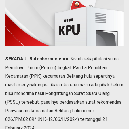
P
e
m
e
r
i
n
t
a
h
SEKADAU-.Batasborneo.com
Kisruh rekapitulasi suara
S
Pemilihan Umum (Pemilu) tingkat Panitia Pemilihan
e
Kecamatan (PPK) kecamatan Belitang hulu sepertinya
r
e
masih menyisakan pertikaian, karena masih ada pihak belum
m
bisa menerima hasil Penghitungan Surat Suara Ulang
o
n
(PSSU) tersebut, pasalnya berdasarkan surat rekomendasi
i
Panwascam kecamatan Belitang hulu nomor:
a
026/PM.02.09/KN.K-12/06/II/2024) tertanggal 21
l
February 2024.
O