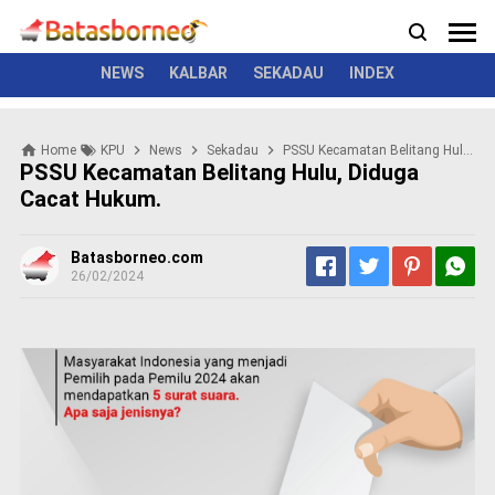
News
Politik
Kriminal
Pemerintah
Seremonial
N
e
w
NEWS
KALBAR
SEKADAU
INDEX
s
P
Home
KPU
News
Sekadau
PSSU Kecamatan Belitang Hulu, Diduga Cacat Hukum.
o
PSSU Kecamatan Belitang Hulu, Diduga
l
Cacat Hukum.
i
t
i
Batasborneo.com
k
26/02/2024
K
r
i
m
i
n
a
l