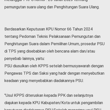
v
pemungutan suara ulang dan Penghitungan Suara Ulang.
i
d
-
1
9
Berdasarkan Keputusan KPU Nomor 66 Tahun 2024
N
tentang Pedoman Teknis Pelaksanaan Pemungutan dan
a
Penghitungan Suara dalam Pemilihan Umum, prosedur PSU
s
di TPS yang disebabkan oleh bencana alam dan/atau
i
o
penyebab lainnya, yaitu:
n
PSU diusulkan oleh KPPS setelah bermusyawarah dengan
a
l
Pengawas TPS dan Saksi yang hadir dengan menyebutkan
keadaan yang menyebabkan diadakannya PSU.
"Usul KPPS diteruskan kepada PPK dan selanjutnya
diajukan kepada KPU Kabupaten/Kota untuk pengambilan