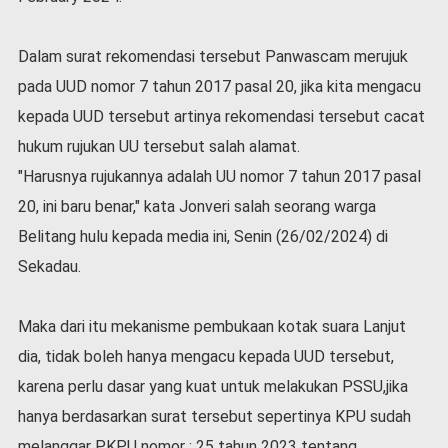
l
a
Dalam surat rekomendasi tersebut Panwascam merujuk
h
r
pada UUD nomor 7 tahun 2017 pasal 20, jika kita mengacu
a
kepada UUD tersebut artinya rekomendasi tersebut cacat
g
a
hukum rujukan UU tersebut salah alamat.
O
"Harusnya rujukannya adalah UU nomor 7 tahun 2017 pasal
p
20, ini baru benar," kata Jonveri salah seorang warga
i
Belitang hulu kepada media ini, Senin (26/02/2024) di
n
i
Sekadau.
B
e
Maka dari itu mekanisme pembukaan kotak suara Lanjut
r
i
dia, tidak boleh hanya mengacu kepada UUD tersebut,
t
karena perlu dasar yang kuat untuk melakukan PSSU,jika
a
hanya berdasarkan surat tersebut sepertinya KPU sudah
C
o
melanggar PKPU nomor : 25 tahun 2023 tentang