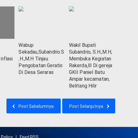
Wabup
Wakil Bupati
Sekadau,Subandrio.S
Subandrio, S.H.,M.H,
nflasi
.H.,M.H Tinjau
Membuka Kegiatan
Pengobatan Geratis
Rakerda,lll Di gereja
Di Desa Seraras
GKII Paniel Batu
Ampar kecamatan,
Belitang Hilir
Post Sebelumnya
Post Selanjutnya
 Policy
Feed RSS