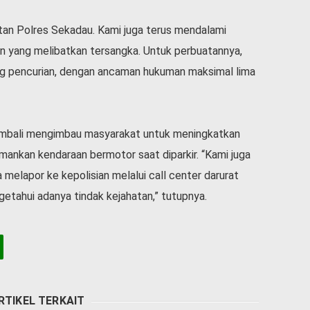
Rutan Polres Sekadau. Kami juga terus mendalami
in yang melibatkan tersangka. Untuk perbuatannya,
ng pencurian, dengan ancaman hukuman maksimal lima
embali mengimbau masyarakat untuk meningkatkan
nkan kendaraan bermotor saat diparkir. “Kami juga
elapor ke kepolisian melalui call center darurat
etahui adanya tindak kejahatan,” tutupnya.
RTIKEL TERKAIT