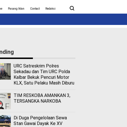
ita Covid-19
Nasional
me
Pasang Iklan
Contact
Redaksi
nding
URC Satreskrim Polres
Sekadau dan Tim URC Polda
Kalbar Bekuk Pencuri Motor
KLX, Satu Pelaku Masih Diburu
TIM RESKOBA AMANKAN 3,
TERSANGKA NARKOBA
Di Duga Pengelolaan Sewa
Stan Gawai Dayak Ke XV