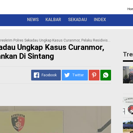
Kriminal
Pemerintah
Seremonial
Olahraga
Opini
Ber
Ho
NEWS
KALBAR
SEKADAU
INDEX
reskrim Polres Sekadau Ungkap Kasus Curanmor, Pelaku Residivis Diamankan di Sintang
kadau Ungkap Kasus Curanmor,
Tre
ankan Di Sintang
Facebook
Twitter