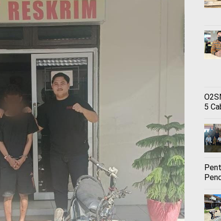
O2SN
5 Ca
Pent
Pend