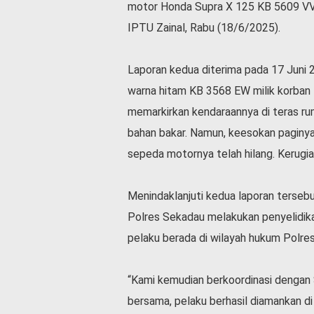
motor Honda Supra X 125 KB 5609 VV d
v
i
IPTU Zainal, Rabu (18/6/2025).
d
-
1
Laporan kedua diterima pada 17 Juni 
9
warna hitam KB 3568 EW milik korban L
N
memarkirkan kendaraannya di teras ru
a
s
bahan bakar. Namun, keesokan paginy
i
sepeda motornya telah hilang. Kerugia
o
n
a
Menindaklanjuti kedua laporan terseb
l
Polres Sekadau melakukan penyelidik
pelaku berada di wilayah hukum Polres
“Kami kemudian berkoordinasi dengan S
bersama, pelaku berhasil diamankan d