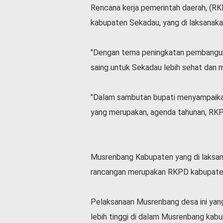
Rencana kerja pemerintah daerah, (RK
l
a
kabupaten Sekadau, yang di laksanak
h
r
a
"Dengan tema peningkatan pembangun
g
saing untuk Sekadau lebih sehat dan m
a
O
"Dalam sambutan bupati menyampaikan
p
i
yang merupakan, agenda tahunan, RK
n
i
B
e
Musrenbang Kabupaten yang di laksan
r
rancangan merupakan RKPD kabupaten 
i
t
a
Pelaksanaan Musrenbang desa ini yang
C
lebih tinggi di dalam Musrenbang kab
o