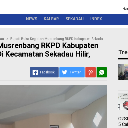
Kriminal
Pemerintah
Seremonial
Olahraga
Opini
Ber
Ho
NEWS
KALBAR
SEKADAU
INDEX
dau
Bupati Buka Kegiatan Musrenbang RKPD Kabupaten Sekadau Tahun 2024, Di Kecamatan Sekadau Hilir,
 Musrenbang RKPD Kabupaten
Tre
i Kecamatan Sekadau Hilir,
Facebook
Twitter
O2SN
5 Ca