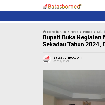
News
Politik
N
e
w
s
P
Home
Aron
News
Pemda
Seka
o
Bupati Buka Kegiatan
l
i
Sekadau Tahun 2024, D
t
i
k
Batasborneo.com
02/02/2023
K
r
i
m
i
n
a
l