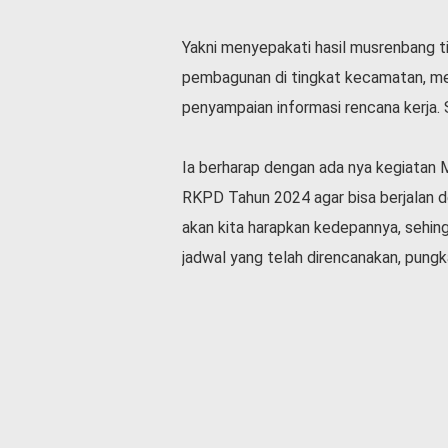
v
i
Yakni menyepakati hasil musrenbang t
d
-
pembagunan di tingkat kecamatan, me
1
penyampaian informasi rencana kerja
9
N
a
Ia berharap dengan ada nya kegiatan
s
RKPD Tahun 2024 agar bisa berjalan d
i
akan kita harapkan kedepannya, sehin
o
n
jadwal yang telah direncanakan, pung
a
l