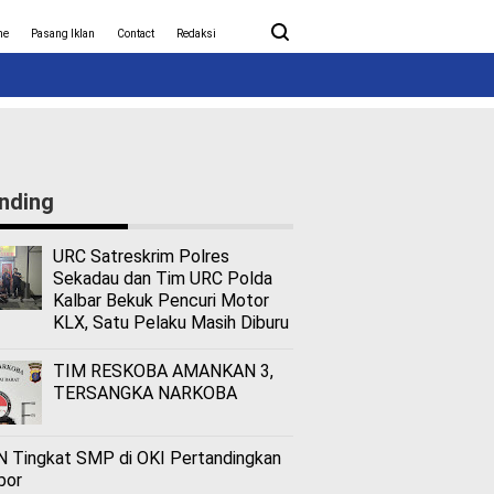
ita Covid-19
Nasional
me
Pasang Iklan
Contact
Redaksi
nding
URC Satreskrim Polres
Sekadau dan Tim URC Polda
Kalbar Bekuk Pencuri Motor
KLX, Satu Pelaku Masih Diburu
TIM RESKOBA AMANKAN 3,
TERSANGKA NARKOBA
 Tingkat SMP di OKI Pertandingkan
bor