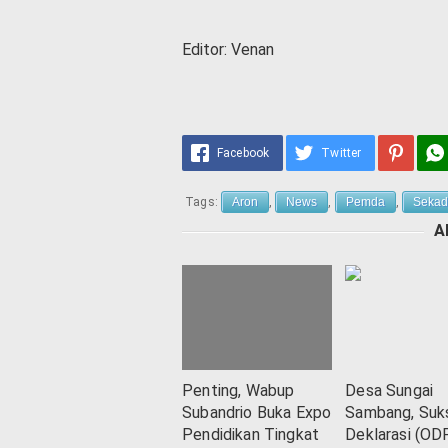
Editor: Venan
Facebook
Twitter
Tags:
Aron
,
News
,
Pemda
,
Seka
A
Penting, Wabup
Desa Sungai
Subandrio Buka Expo
Sambang, Suk
Pendidikan Tingkat
Deklarasi (OD