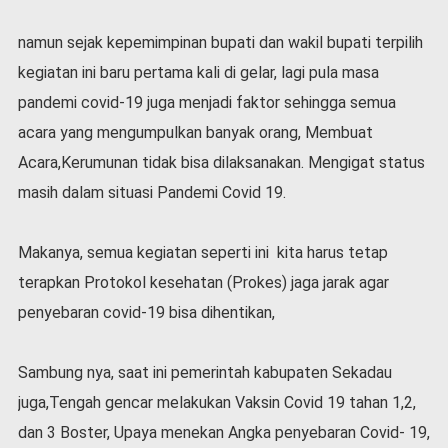
l
a
namun sejak kepemimpinan bupati dan wakil bupati terpilih
h
kegiatan ini baru pertama kali di gelar, lagi pula masa
r
a
pandemi covid-19 juga menjadi faktor sehingga semua
g
acara yang mengumpulkan banyak orang, Membuat
a
Acara,Kerumunan tidak bisa dilaksanakan. Mengigat status
O
masih dalam situasi Pandemi Covid 19.
p
i
n
Makanya, semua kegiatan seperti ini kita harus tetap
i
terapkan Protokol kesehatan (Prokes) jaga jarak agar
B
e
penyebaran covid-19 bisa dihentikan,
r
i
Sambung nya, saat ini pemerintah kabupaten Sekadau
t
a
juga,Tengah gencar melakukan Vaksin Covid 19 tahan 1,2,
C
dan 3 Boster, Upaya menekan Angka penyebaran Covid- 19,
o