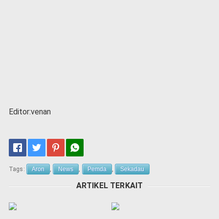
Editor:venan
Tags:
Aron
,
News
,
Pemda
,
Sekadau
ARTIKEL TERKAIT