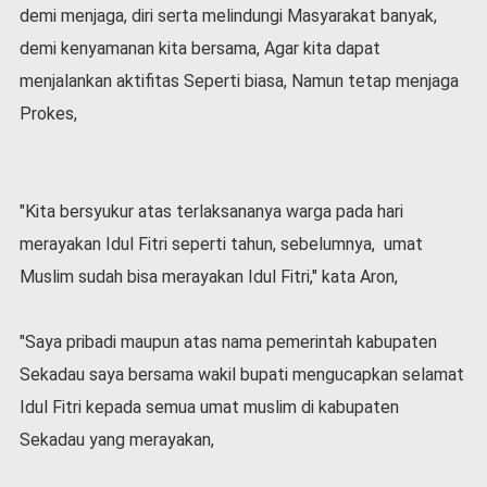
v
demi menjaga, diri serta melindungi Masyarakat banyak,
i
demi kenyamanan kita bersama, Agar kita dapat
d
-
menjalankan aktifitas Seperti biasa, Namun tetap menjaga
1
Prokes,
9
N
a
s
"Kita bersyukur atas terlaksananya warga pada hari
i
merayakan Idul Fitri seperti tahun, sebelumnya, umat
o
n
Muslim sudah bisa merayakan Idul Fitri," kata Aron,
a
l
"Saya pribadi maupun atas nama pemerintah kabupaten
Sekadau saya bersama wakil bupati mengucapkan selamat
Idul Fitri kepada semua umat muslim di kabupaten
Sekadau yang merayakan,