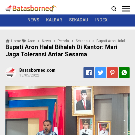
News
Politik
Kriminal
Pemerintah
Seremonial
N
e
w
NEWS
KALBAR
SEKADAU
INDEX
s
P
Home
Aron
News
Pemda
Sekadau
Bupati Aron Halal Bihalah Di kantor: Mari jaga toleransi antar sesama
o
Bupati Aron Halal Bihalah Di Kantor: Mari
l
Jaga Toleransi Antar Sesama
i
t
i
Batasborneo.com
k
13/05/2022
K
r
i
m
i
n
a
l