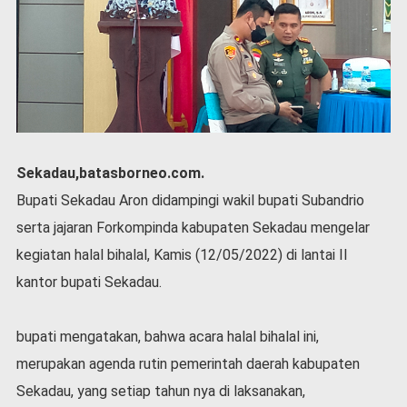
P
e
m
e
r
i
n
t
a
Sekadau,batasborneo.com.
h
Bupati Sekadau Aron didampingi wakil bupati Subandrio
S
e
serta jajaran Forkompinda kabupaten Sekadau mengelar
r
kegiatan halal bihalal, Kamis (12/05/2022) di lantai II
e
m
kantor bupati Sekadau.
o
n
bupati mengatakan, bahwa acara halal bihalal ini,
i
a
merupakan agenda rutin pemerintah daerah kabupaten
l
Sekadau, yang setiap tahun nya di laksanakan,
O