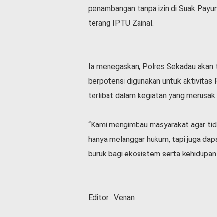
v
penambangan tanpa izin di Suak Payun
i
terang IPTU Zainal.
d
-
1
9
Ia menegaskan, Polres Sekadau akan t
N
a
berpotensi digunakan untuk aktivitas
s
terlibat dalam kegiatan yang merusak 
i
o
n
“Kami mengimbau masyarakat agar tida
a
hanya melanggar hukum, tapi juga da
l
buruk bagi ekosistem serta kehidupan 
Editor : Venan