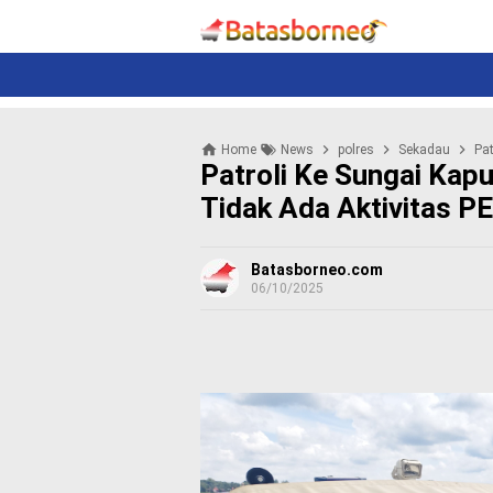
News
Politik
N
e
w
s
P
Home
News
polres
Sekadau
Pat
o
Patroli Ke Sungai Kap
l
i
Tidak Ada Aktivitas P
t
i
k
Batasborneo.com
06/10/2025
K
r
i
m
i
n
a
l