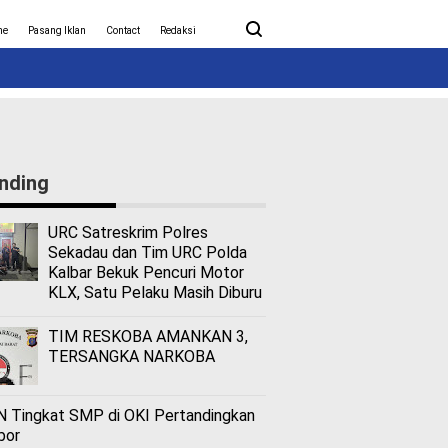
ita Covid-19
Nasional
me
Pasang Iklan
Contact
Redaksi
nding
URC Satreskrim Polres
Sekadau dan Tim URC Polda
Kalbar Bekuk Pencuri Motor
KLX, Satu Pelaku Masih Diburu
TIM RESKOBA AMANKAN 3,
TERSANGKA NARKOBA
 Tingkat SMP di OKI Pertandingkan
bor