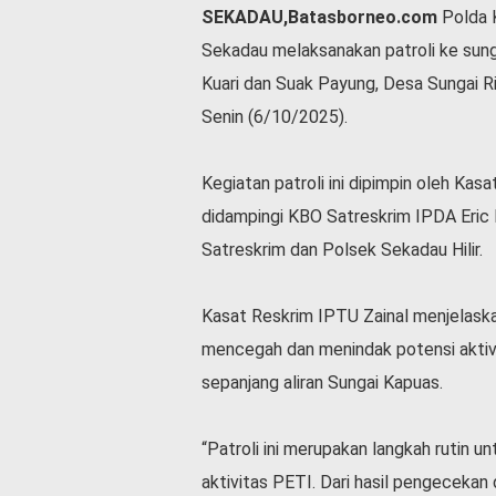
SEKADAU,Batasborneo.com
Polda 
l
a
Sekadau melaksanakan patroli ke sun
h
Kuari dan Suak Payung, Desa Sungai R
r
a
Senin (6/10/2025).
g
a
Kegiatan patroli ini dipimpin oleh Kas
O
didampingi KBO Satreskrim IPDA Eric 
p
i
Satreskrim dan Polsek Sekadau Hilir.
n
i
Kasat Reskrim IPTU Zainal menjelaskan
B
e
mencegah dan menindak potensi aktivi
r
sepanjang aliran Sungai Kapuas.
i
t
a
“Patroli ini merupakan langkah rutin u
C
aktivitas PETI. Dari hasil pengecekan
o