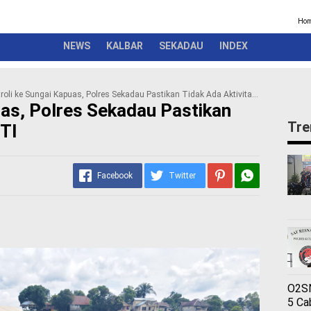
Kriminal
Pemerintah
Seremonial
Olahraga
Opini
Ber
Ho
NEWS
KALBAR
SEKADAU
INDEX
roli ke Sungai Kapuas, Polres Sekadau Pastikan Tidak Ada Aktivitas PETI
uas, Polres Sekadau Pastikan
Tre
ETI
Facebook
Twitter
O2SN
5 Ca