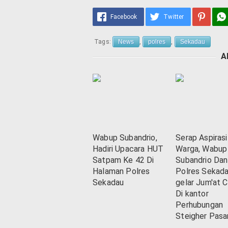
Facebook
Twitter
Tags:
News
,
polres
,
Sekadau
A
Wabup Subandrio,
Serap Aspirasi
Hadiri Upacara HUT
Warga, Wabup
Satpam Ke 42 Di
Subandrio Dan
Halaman Polres
Polres Sekad
Sekadau
gelar Jum'at C
Di kantor
Perhubungan
Steigher Pasa