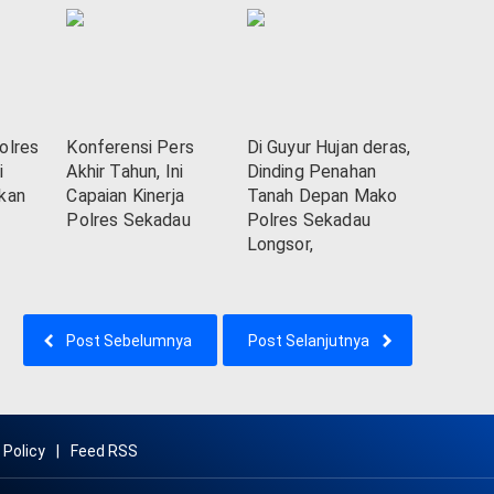
olres
Konferensi Pers
Di Guyur Hujan deras,
i
Akhir Tahun, Ini
Dinding Penahan
kan
Capaian Kinerja
Tanah Depan Mako
Polres Sekadau
Polres Sekadau
Longsor,
Post Sebelumnya
Post Selanjutnya
 Policy
Feed RSS