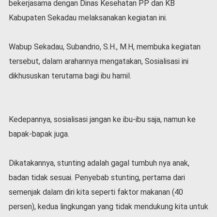
bekerjasama dengan Dinas Kesehatan PP dan KB
l
Kabupaten Sekadau melaksanakan kegiatan ini.
a
h
r
Wabup Sekadau, Subandrio, S.H., M.H, membuka kegiatan
a
g
tersebut, dalam arahannya mengatakan, Sosialisasi ini
a
dikhususkan terutama bagi ibu hamil.
O
p
i
n
Kedepannya, sosialisasi jangan ke ibu-ibu saja, namun ke
i
bapak-bapak juga.
B
e
r
Dikatakannya, stunting adalah gagal tumbuh nya anak,
i
badan tidak sesuai. Penyebab stunting, pertama dari
t
a
semenjak dalam diri kita seperti faktor makanan (40
C
persen), kedua lingkungan yang tidak mendukung kita untuk
o