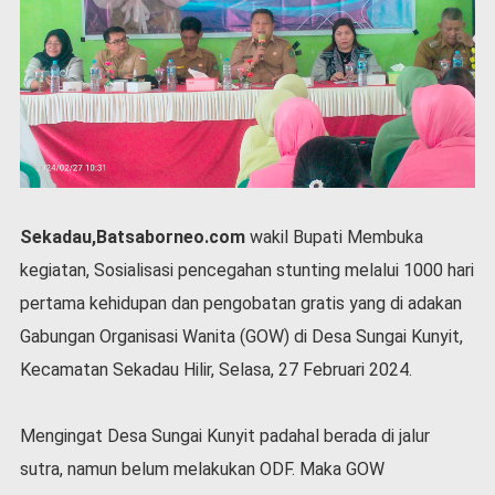
P
e
m
e
r
i
n
t
a
h
Sekadau,Batsaborneo.com
wakil Bupati Membuka
S
kegiatan, Sosialisasi pencegahan stunting melalui 1000 hari
e
r
pertama kehidupan dan pengobatan gratis yang di adakan
e
Gabungan Organisasi Wanita (GOW) di Desa Sungai Kunyit,
m
o
Kecamatan Sekadau Hilir, Selasa, 27 Februari 2024.
n
i
a
Mengingat Desa Sungai Kunyit padahal berada di jalur
l
sutra, namun belum melakukan ODF. Maka GOW
O