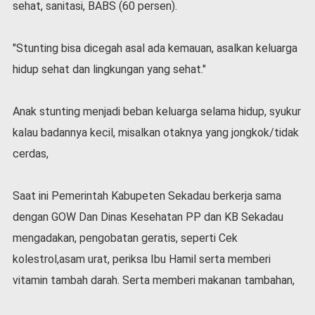
sehat, sanitasi, BABS (60 persen).
v
i
d
"Stunting bisa dicegah asal ada kemauan, asalkan keluarga
-
1
hidup sehat dan lingkungan yang sehat."
9
N
Anak stunting menjadi beban keluarga selama hidup, syukur
a
s
kalau badannya kecil, misalkan otaknya yang jongkok/tidak
i
cerdas,
o
n
a
Saat ini Pemerintah Kabupeten Sekadau berkerja sama
l
dengan GOW Dan Dinas Kesehatan PP dan KB Sekadau
mengadakan, pengobatan geratis, seperti Cek
kolestrol,asam urat, periksa Ibu Hamil serta memberi
vitamin tambah darah. Serta memberi makanan tambahan,