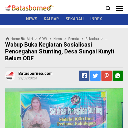
News
Politik
Kriminal
Pemerintah
Seremonial
N
e
w
NEWS
KALBAR
SEKADAU
INDEX
s
P
Home
.M.H
GOW
News
Pemda
Sekadau
Wakil Bupati S
o
Wabup Buka Kegiatan Sosialisasi
l
Pencegahan Stunting, Desa Sungai Kunyit
i
Belum ODF
t
i
k
Batasborneo.com
K
29/02/2024
r
i
m
i
n
a
l