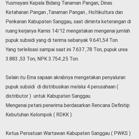
Yusmayani Kepala Bidang Tanaman Pangan, Dinas
l
a
Ketahanan Pangan ,Tanaman Pangan , Holtikultura dan
h
Perikanan Kabupaten Sanggau, saat diminta keterangan di
r
ruang kerjanya Kamis 14/12 mengatakan mengenai jumlah
a
g
pupuk subsidi yang di terima sebanyak 9.641,54 Ton.
a
Yang terlelisasi sampai saat ini 7.637 ,78 Ton, pupuk urea
O
3.883 ,53 Ton, NPK 3.754 ,25 Ton.
p
i
n
Selain itu Ema sapaan akrabnya mengatakan penyaluran
i
pupuk subsidi di distribusikan melalui 4 perusahaan (
B
distributor ) untuk Kabupaten Sanggau.
e
r
Mengenai petani penerima berdasarkan Rencana Definitip
i
Kebutuhan Kelompok ( RDKK ).
t
a
C
Ketua Persatuan Wartawan Kabupaten Sanggau ( PWKS )
o