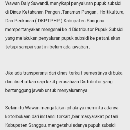
v
Wawan Daly Suwandi, menyikapi penyaluran pupuk subsidi
i
di Dinas Ketahanan Pangan ,Tanaman Pangan , Holtikultura,
d
Dan Perikanan ( DKPTPHP ) Kabupaten Sanggau
-
1
mempertanyakan mengenai ke 4 Distributor Pupuk Subsidi
9
yang melakukan penyaluran pupuk subsidi ke petani, akan
N
tetapi sampai saat ini belum ada jawaban .
a
s
i
o
n
Jika ada transparansi dari dinas terkait semestinya di buka
a
dan disebutkan saja ke 4 perusahaan Distributor yang
l
bertanggung jawab untuk menyalurannya .
Selain itu Wawan mengatakan pihaknya meminta adanya
keterbukaan dari instansi terkait ,biar masyarakat petani
Kabupaten Sanggau, mengetahui adanya pupuk subsidi