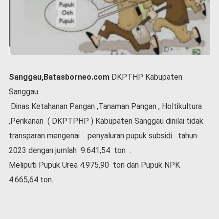
P
e
m
e
r
i
n
t
Sanggau,Batasborneo.com
DKPTHP Kabupaten
a
Sanggau.
h
Dinas Ketahanan Pangan ,Tanaman Pangan , Holtikultura
S
e
,Perikanan ( DKPTPHP ) Kabupaten Sanggau dinilai tidak
r
transparan mengenai penyaluran pupuk subsidi tahun
e
2023 dengan jumlah 9.641,54 ton .
m
o
Meliputi Pupuk Urea 4.975,90 ton dan Pupuk NPK
n
4.665,64 ton.
i
a
l
O