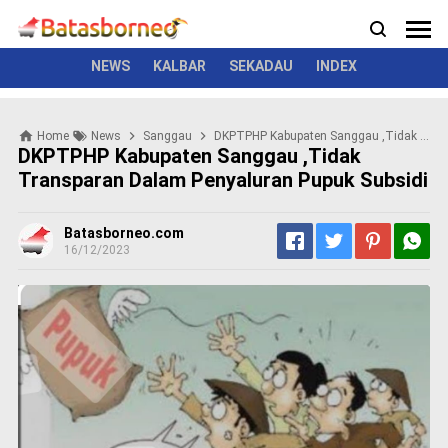
News
Politik
Kriminal
Pemerintah
Seremonial
N
e
w
NEWS
KALBAR
SEKADAU
INDEX
s
P
Home
News
Sanggau
DKPTPHP Kabupaten Sanggau ,Tidak Transparan Dalam Penyaluran Pupuk Subsidi
o
DKPTPHP Kabupaten Sanggau ,Tidak
l
Transparan Dalam Penyaluran Pupuk Subsidi
i
t
i
Batasborneo.com
k
16/12/2023
K
r
i
m
i
n
a
l