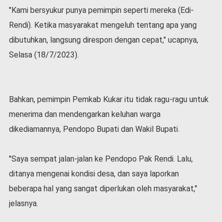
l
"Kami bersyukur punya pemimpin seperti mereka (Edi-
a
Rendi). Ketika masyarakat mengeluh tentang apa yang
h
dibutuhkan, langsung direspon dengan cepat," ucapnya,
r
a
Selasa (18/7/2023).
g
a
O
p
Bahkan, pemimpin Pemkab Kukar itu tidak ragu-ragu untuk
i
menerima dan mendengarkan keluhan warga
n
i
dikediamannya, Pendopo Bupati dan Wakil Bupati.
B
e
"Saya sempat jalan-jalan ke Pendopo Pak Rendi. Lalu,
r
ditanya mengenai kondisi desa, dan saya laporkan
i
t
beberapa hal yang sangat diperlukan oleh masyarakat,"
a
jelasnya.
C
o