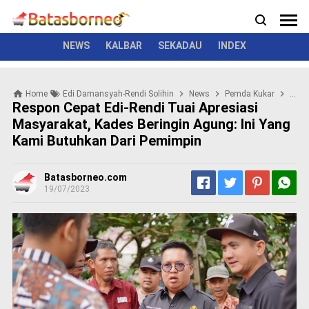
News
Politik
Kriminal
Pemerintah
Seremonial
N
e
w
NEWS
KALBAR
SEKADAU
INDEX
s
P
Home
Edi Damansyah-Rendi Solihin
News
Pemda Kukar
Resp
o
Respon Cepat Edi-Rendi Tuai Apresiasi
l
Masyarakat, Kades Beringin Agung: Ini Yang
i
Kami Butuhkan Dari Pemimpin
t
i
k
Batasborneo.com
K
19/07/2023
r
i
m
i
n
a
l