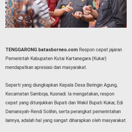
P
e
m
e
r
i
n
t
TENGGARONG batasborneo.com
Respon cepat jajaran
a
h
Pemerintah Kabupaten Kutai Kartanegara (Kukar)
S
mendapatkan apresiasi dari masyarakat.
e
r
e
Seperti yang diungkapkan Kepala Desa Beringin Agung,
m
Kecamatan Samboja, Kusnadi. Ia mengatakan, respon
o
cepat yang ditunjukkan Bupati dan Wakil Bupati Kukar, Edi
n
i
Damansyah-Rendi Solihin, serta perangkat pemerintahan
a
lainnya, adalah hal yang sangat diharapkan oleh masyarakat.
l
O