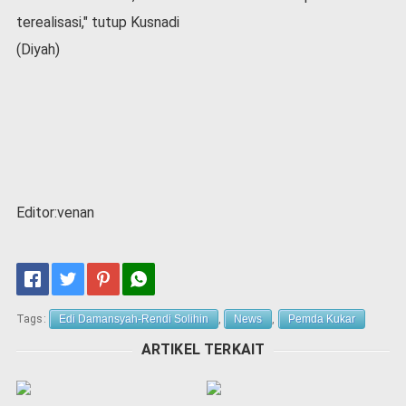
terealisasi," tutup Kusnadi
(Diyah)
Editor:venan
Tags:
Edi Damansyah-Rendi Solihin
,
News
,
Pemda Kukar
ARTIKEL TERKAIT