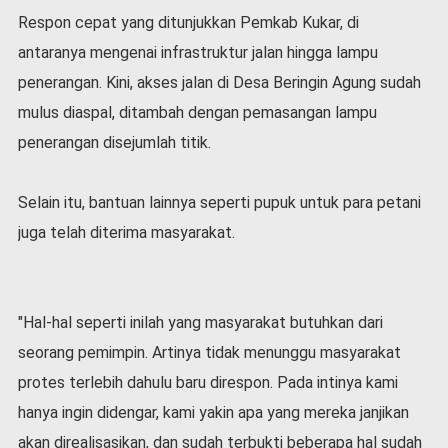
v
Respon cepat yang ditunjukkan Pemkab Kukar, di
i
d
antaranya mengenai infrastruktur jalan hingga lampu
-
penerangan. Kini, akses jalan di Desa Beringin Agung sudah
1
mulus diaspal, ditambah dengan pemasangan lampu
9
penerangan disejumlah titik.
N
a
s
Selain itu, bantuan lainnya seperti pupuk untuk para petani
i
o
juga telah diterima masyarakat.
n
a
l
"Hal-hal seperti inilah yang masyarakat butuhkan dari
seorang pemimpin. Artinya tidak menunggu masyarakat
protes terlebih dahulu baru direspon. Pada intinya kami
hanya ingin didengar, kami yakin apa yang mereka janjikan
akan direalisasikan, dan sudah terbukti beberapa hal sudah