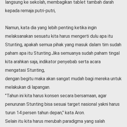
langsung ke sekolah, membagikan tablet tambah darah
v
i
kepada remaja putri-putri,
d
-
1
Namun, kata dia yang lebih penting ketika ingin
9
melaksanakan sesuatu kita harus mengerti dulu apa itu
N
Stunting, apakah semua pihak yang masuk dalam tim sudah
a
paham apa itu Stunting.Jika semuanya sudah paham tingal
s
i
kita arahkan saja, indikator penyebab serta acara
o
mengatasi Stunting,
n
a
dengan begitu maka akan sangat mudah bagi mereka untuk
l
melakukan di lapangan.
"Tahun ini kita harus konsen secara bersamaan, agar
penurunan Stunting bisa sesuai target nasional yakni harus
turun 14 persen tahun depan," kata Aron.
Selain itu kita harus merubah paradigma yang salah