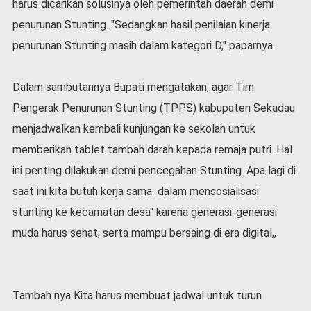
harus dicarikan solusinya oleh pemerintah daerah demi
l
penurunan Stunting. "Sedangkan hasil penilaian kinerja
a
h
penurunan Stunting masih dalam kategori D," paparnya.
r
a
g
Dalam sambutannya Bupati mengatakan, agar Tim
a
Pengerak Penurunan Stunting (TPPS) kabupaten Sekadau
O
menjadwalkan kembali kunjungan ke sekolah untuk
p
memberikan tablet tambah darah kepada remaja putri. Hal
i
n
ini penting dilakukan demi pencegahan Stunting. Apa lagi di
i
saat ini kita butuh kerja sama dalam mensosialisasi
B
stunting ke kecamatan desa" karena generasi-generasi
e
r
muda harus sehat, serta mampu bersaing di era digital,,
i
t
a
C
Tambah nya Kita harus membuat jadwal untuk turun
o