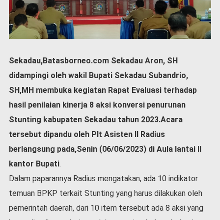
P
e
m
e
r
i
Sekadau,Batasborneo.com Sekadau Aron, SH
n
t
didampingi oleh wakil Bupati Sekadau Subandrio,
a
SH,MH membuka kegiatan Rapat Evaluasi terhadap
h
hasil penilaian kinerja 8 aksi konversi penurunan
S
Stunting kabupaten Sekadau tahun 2023.Acara
e
r
tersebut dipandu oleh Plt Asisten II Radius
e
berlangsung pada,Senin (06/06/2023) di Aula lantai II
m
o
kantor Bupati
.
n
Dalam paparannya Radius mengatakan, ada 10 indikator
i
temuan BPKP terkait Stunting yang harus dilakukan oleh
a
l
pemerintah daerah, dari 10 item tersebut ada 8 aksi yang
O