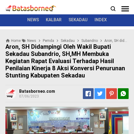
News
Politik
Kriminal
Pemerintah
Seremonial
N
e
w
NEWS
KALBAR
SEKADAU
INDEX
s
P
Home
News
Pemda
Sekadau
Subandrio
Aron, SH didampingi oleh wakil Bupati Sekadau Subandrio, SH,MH membuka kegiatan Rapat Evaluasi Terhadap Hasil Penilaian Kinerja 8 Aksi Konversi Penurunan Stunting kabupaten Sekadau
o
Aron, SH Didampingi Oleh Wakil Bupati
l
Sekadau Subandrio, SH,MH Membuka
i
Kegiatan Rapat Evaluasi Terhadap Hasil
t
i
Penilaian Kinerja 8 Aksi Konversi Penurunan
k
Stunting Kabupaten Sekadau
K
r
Batasborneo.com
i
07/06/2023
m
i
n
a
l