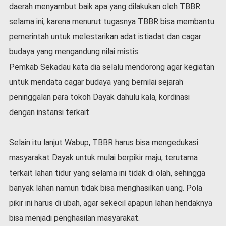
daerah menyambut baik apa yang dilakukan oleh TBBR
l
a
selama ini, karena menurut tugasnya TBBR bisa membantu
h
pemerintah untuk melestarikan adat istiadat dan cagar
r
a
budaya yang mengandung nilai mistis.
g
Pemkab Sekadau kata dia selalu mendorong agar kegiatan
a
untuk mendata cagar budaya yang bernilai sejarah
O
peninggalan para tokoh Dayak dahulu kala, kordinasi
p
i
dengan instansi terkait.
n
i
Selain itu lanjut Wabup, TBBR harus bisa mengedukasi
B
e
masyarakat Dayak untuk mulai berpikir maju, terutama
r
terkait lahan tidur yang selama ini tidak di olah, sehingga
i
banyak lahan namun tidak bisa menghasilkan uang. Pola
t
a
pikir ini harus di ubah, agar sekecil apapun lahan hendaknya
C
bisa menjadi penghasilan masyarakat.
o