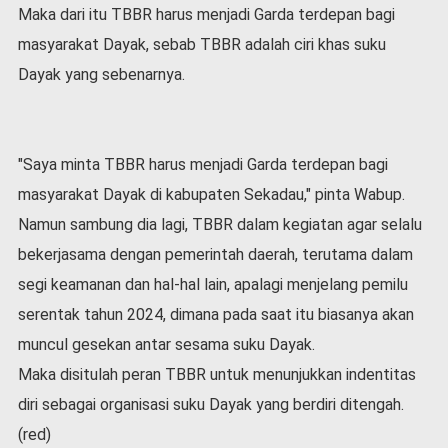
v
Maka dari itu TBBR harus menjadi Garda terdepan bagi
i
masyarakat Dayak, sebab TBBR adalah ciri khas suku
d
-
Dayak yang sebenarnya.
1
9
N
"Saya minta TBBR harus menjadi Garda terdepan bagi
a
s
masyarakat Dayak di kabupaten Sekadau," pinta Wabup.
i
Namun sambung dia lagi, TBBR dalam kegiatan agar selalu
o
n
bekerjasama dengan pemerintah daerah, terutama dalam
a
segi keamanan dan hal-hal lain, apalagi menjelang pemilu
l
serentak tahun 2024, dimana pada saat itu biasanya akan
muncul gesekan antar sesama suku Dayak.
Maka disitulah peran TBBR untuk menunjukkan indentitas
diri sebagai organisasi suku Dayak yang berdiri ditengah.
(red)