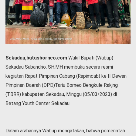
P
e
m
e
r
i
n
t
a
Sekadau,batasborneo.com
Wakil Bupati (Wabup)
h
Sekadau Subandrio, SH.MH membuka secara resmi
S
e
kegiatan Rapat Pimpinan Cabang (Rapimcab) ke II Dewan
r
Pimpinan Daerah (DPD)Tariu Borneo Bengkule Rakjng
e
m
(TBRR) kabupaten Sekadau, Minggu (05/03/2023) di
o
Betang Youth Center Sekadau.
n
i
a
l
Dalam arahannya Wabup mengatakan, bahwa pemerintah
O