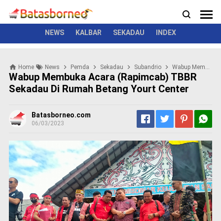
News
Politik
Kriminal
Pemerintah
Seremonial
N
e
w
NEWS
KALBAR
SEKADAU
INDEX
s
P
Home
News
Pemda
Sekadau
Subandrio
Wabup Membuka Acara (Rapimcab) TBBR Sekadau Di Rumah Betang Yourt Center
o
Wabup Membuka Acara (Rapimcab) TBBR
l
Sekadau Di Rumah Betang Yourt Center
i
t
i
Batasborneo.com
k
06/03/2023
K
r
i
m
i
n
a
l