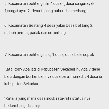
v
5. Kecamatan belitang hilir 4 desa ( desa sungai ayak
i
1,sungai ayak 2, desa tapang pulau, dan merbang)
d
-
1
6. Kecamatan Belitang 4 desa yakni Desa belitang 2,
9
maboh permai, padak dan setuntung,
N
a
s
i
7. Kecamatan belitang hulu, 1 desa, desa balai sepiak
o
n
a
Kata Roby Apa lagi di kabupaten Sekadau ini, Ada 7 desa
l
baru dengan bertambah nya desa baru, menjadi 94 desa di
kabupaten Sekadau,
"Kata ia yang mana desa induk rata-rata status nya
berkembang dan maju.