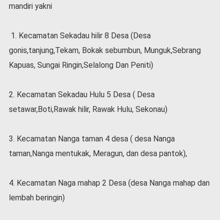
mandiri yakni
l
a
h
1. Kecamatan Sekadau hilir 8 Desa (Desa
r
a
gonis,tanjung,Tekam, Bokak sebumbun, Munguk,Sebrang
g
Kapuas, Sungai Ringin,Selalong Dan Peniti)
a
O
2. Kecamatan Sekadau Hulu 5 Desa ( Desa
p
i
setawar,Boti,Rawak hilir, Rawak Hulu, Sekonau)
n
i
3. Kecamatan Nanga taman 4 desa ( desa Nanga
B
e
taman,Nanga mentukak, Meragun, dan desa pantok),
r
i
4. Kecamatan Naga mahap 2 Desa (desa Nanga mahap dan
t
a
lembah beringin)
C
o