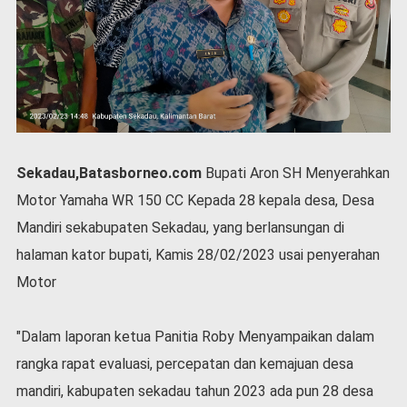
P
e
m
e
r
i
n
t
a
Sekadau,Batasborneo.com
Bupati Aron SH Menyerahkan
h
Motor Yamaha WR 150 CC Kepada 28 kepala desa, Desa
S
e
Mandiri sekabupaten Sekadau, yang berlansungan di
r
halaman kator bupati, Kamis 28/02/2023 usai penyerahan
e
m
Motor
o
n
"Dalam laporan ketua Panitia Roby Menyampaikan dalam
i
a
rangka rapat evaluasi, percepatan dan kemajuan desa
l
mandiri, kabupaten sekadau tahun 2023 ada pun 28 desa
O