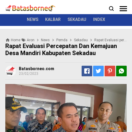
News
Politik
Kriminal
Pemerintah
Seremonial
N
e
w
NEWS
KALBAR
SEKADAU
INDEX
s
P
Home
Aron
News
Pemda
Sekadau
Rapat Evaluasi percepatan dan kemajuan desa mandiri kabupaten Sekadau
o
Rapat Evaluasi Percepatan Dan Kemajuan
l
Desa Mandiri Kabupaten Sekadau
i
t
i
Batasborneo.com
k
23/02/2023
K
r
i
m
i
n
a
l