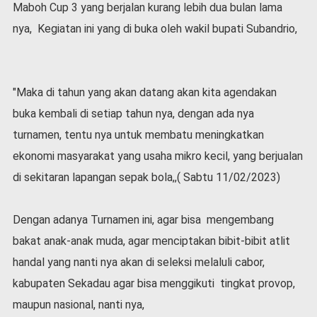
Maboh Cup 3 yang berjalan kurang lebih dua bulan lama
v
i
nya, Kegiatan ini yang di buka oleh wakil bupati Subandrio,
d
-
1
9
"Maka di tahun yang akan datang akan kita agendakan
N
buka kembali di setiap tahun nya, dengan ada nya
a
s
turnamen, tentu nya untuk membatu meningkatkan
i
ekonomi masyarakat yang usaha mikro kecil, yang berjualan
o
di sekitaran lapangan sepak bola,,( Sabtu 11/02/2023)
n
a
l
Dengan adanya Turnamen ini, agar bisa mengembang
bakat anak-anak muda, agar menciptakan bibit-bibit atlit
handal yang nanti nya akan di seleksi melaluli cabor,
kabupaten Sekadau agar bisa menggikuti tingkat provop,
maupun nasional, nanti nya,