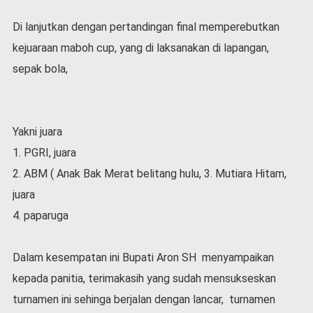
l
Di lanjutkan dengan pertandingan final memperebutkan
a
h
kejuaraan maboh cup, yang di laksanakan di lapangan,
r
sepak bola,
a
g
a
O
Yakni juara
p
i
1. PGRI, juara
n
2. ABM ( Anak Bak Merat belitang hulu, 3. Mutiara Hitam,
i
juara
B
4. paparuga
e
r
i
Dalam kesempatan ini Bupati Aron SH menyampaikan
t
a
kepada panitia, terimakasih yang sudah mensukseskan
C
turnamen ini sehinga berjalan dengan lancar, turnamen
o