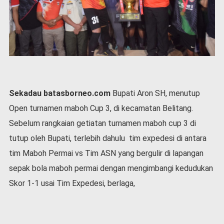
P
e
m
e
r
i
n
t
a
Sekadau batasborneo.com
Bupati Aron SH, menutup
h
Open turnamen maboh Cup 3, di kecamatan Belitang.
S
Sebelum rangkaian getiatan turnamen maboh cup 3 di
e
r
tutup oleh Bupati, terlebih dahulu tim expedesi di antara
e
tim Maboh Permai vs Tim ASN yang bergulir di lapangan
m
o
sepak bola maboh permai dengan mengimbangi kedudukan
n
Skor 1-1 usai Tim Expedesi, berlaga,
i
a
l
O