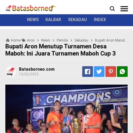
News
Politik
Kriminal
Pemerintah
Seremonial
N
e
w
NEWS
KALBAR
SEKADAU
INDEX
s
P
Home
Aron
News
Pemda
Sekadau
Bupati Aron Menutup Turnamen Desa Maboh: Ini Juara Turnamen Maboh Cup 3
o
Bupati Aron Menutup Turnamen Desa
l
Maboh: Ini Juara Turnamen Maboh Cup 3
i
t
i
Batasborneo.com
k
13/02/2023
K
r
i
m
i
n
a
l