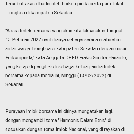
tersebut akan dihadiri oleh Forkompinda serta para tokoh
l
a
Tionghoa di kabupaten Sekadau.
h
r
a
"Acara Imlek bersama yang akan kita laksanakan tanggal
g
15 Pebruari 2022 nanti hanya sebagai sarana silaturahmi
a
antar warga Tionghoa di kabupaten Sekadau dengan unsur
O
Forkompinda,'' kata Anggota DPRD Fraksi Grindra Harianto,
p
i
yang kerap di pangil Sioti sebagai ketua panitia Imlek
n
bersama kepada media ini, Minggu (13/02/2022) di
i
Sekadau.
B
e
r
i
Perayaan Imlek bersama ini dirinya mengatakan lagi,
t
a
dengan mengambil tema "Harmonis Dalam Etnis" di
C
sesuaikan dengan tema Imlek Nasional, yang di rayakan di
o