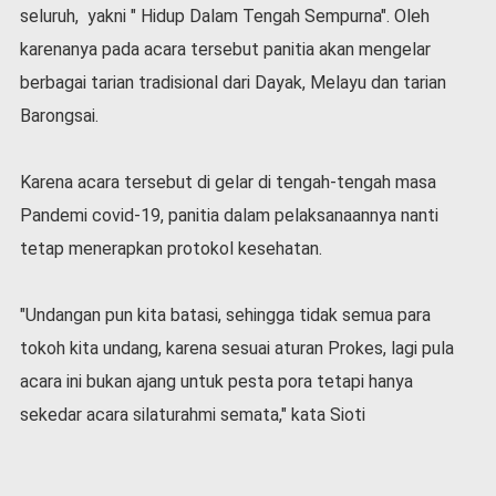
v
seluruh, yakni " Hidup Dalam Tengah Sempurna". Oleh
i
karenanya pada acara tersebut panitia akan mengelar
d
-
berbagai tarian tradisional dari Dayak, Melayu dan tarian
1
Barongsai.
9
N
Karena acara tersebut di gelar di tengah-tengah masa
a
s
Pandemi covid-19, panitia dalam pelaksanaannya nanti
i
tetap menerapkan protokol kesehatan.
o
n
a
"Undangan pun kita batasi, sehingga tidak semua para
l
tokoh kita undang, karena sesuai aturan Prokes, lagi pula
acara ini bukan ajang untuk pesta pora tetapi hanya
sekedar acara silaturahmi semata," kata Sioti