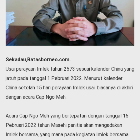
P
e
m
e
r
i
n
t
a
Sekadau,Batasborneo.com.
h
Usai perayaan Imlek tahun 2573 sesuai kalender China yang
S
e
jatuh pada tanggal 1 Pebruari 2022. Menurut kalender
r
China setelah 15 hari perayaan Imlek usai, biasanya di akhiri
e
m
dengan acara Cap Ngo Meh.
o
n
Acara Cap Ngo Meh yang bertepatan dengan tanggal 15
i
a
Pebruari 2022 tahun Masehi panitia akan mengadakan
l
Imlek bersama, yang mana pada kegiatan Imlek bersama
O