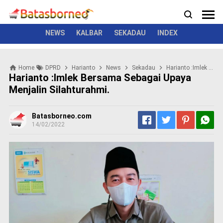
News
Politik
Kriminal
Pemerintah
Seremonial
N
e
w
NEWS
KALBAR
SEKADAU
INDEX
s
P
Home
DPRD
Harianto
News
Sekadau
Harianto :Imlek Bersama Sebagai Upaya Menjalin Silahturahmi.
o
Harianto :Imlek Bersama Sebagai Upaya
l
Menjalin Silahturahmi.
i
t
i
Batasborneo.com
k
14/02/2022
K
r
i
m
i
n
a
l