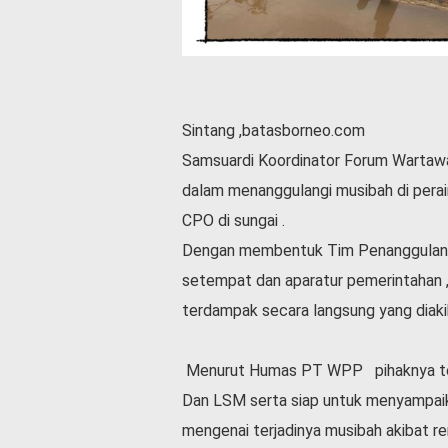
l
a
h
r
a
g
Sintang ,batasborneo.com
a
Samsuardi Koordinator Forum Wartaw
O
dalam menanggulangi musibah di perai
p
i
CPO di sungai .
n
Dengan membentuk Tim Penanggulang
i
setempat dan aparatur pemerintahan
B
terdampak secara langsung yang diaki
e
r
i
Menurut Humas PT WPP pihaknya ter
t
a
Dan LSM serta siap untuk menyampai
C
mengenai terjadinya musibah akibat re
o