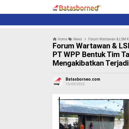
News
Politik
N
e
w
s
P
Home
News
Forum Wartawan & LSM Kalbar Indonesi
o
Forum Wartawan & LSM
l
i
PT WPP Bentuk Tim Ta
t
Mengakibatkan Terja
i
k
K
Batasborneo.com
15/09/2022
r
i
m
i
n
a
l