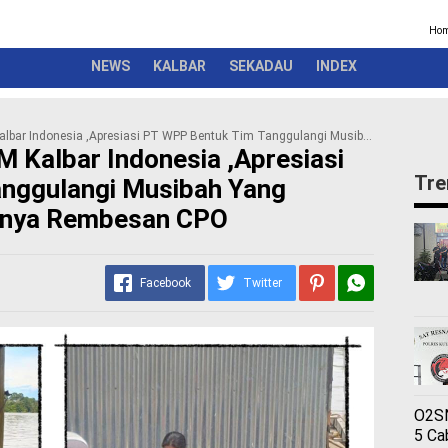
Kriminal
Pemerintah
Seremonial
Olahraga
Opini
Ber
Ho
NEWS
KALBAR
SEKADAU
INDEX
a ,Apresiasi PT WPP Bentuk Tim Tanggulangi Musibah Yang Mengakibatkan Terjadinya Rembesan CPO
 Kalbar Indonesia ,Apresiasi
Tre
nggulangi Musibah Yang
dinya Rembesan CPO
Facebook
Twitter
O2SN
5 Ca