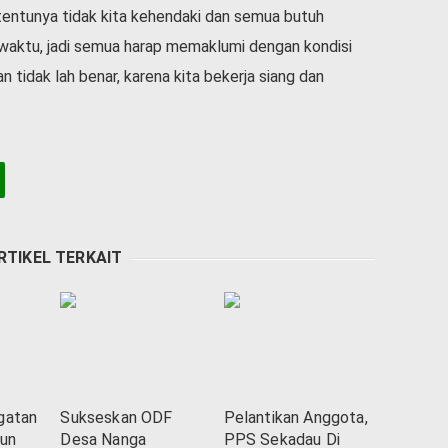
 tentunya tidak kita kehendaki dan semua butuh
waktu, jadi semua harap memaklumi dengan kondisi
n tidak lah benar, karena kita bekerja siang dan
RTIKEL TERKAIT
gatan
Sukseskan ODF
Pelantikan Anggota,
hun
Desa Nanga
PPS Sekadau Di