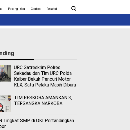
ita Covid-19
Nasional
me
Pasang Iklan
Contact
Redaksi
nding
URC Satreskrim Polres
Sekadau dan Tim URC Polda
Kalbar Bekuk Pencuri Motor
KLX, Satu Pelaku Masih Diburu
TIM RESKOBA AMANKAN 3,
TERSANGKA NARKOBA
 Tingkat SMP di OKI Pertandingkan
bor