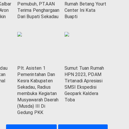
Kalbar
Pemubuh, PT.AAN
Rumah Betang Yourt
 Aron
Terima Penghargaan
Center Ini Kata
kin
Dari Bupati Sekadau
Buapti
adau
Plt. Asisten 1
Sumut Tuan Rumah
tan
Pemerintahan Dan
HPN 2023, PDAM
nal
Kesra Kabupaten
Tirtanadi Apresiasi
Sekadau, Radius
SMSI Ekspedisi
membuka Kegiatan
Geopark Kaldera
Musyawarah Daerah
Toba
(Musda) III Di
Gedung PKK