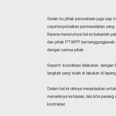
v
i
d
Selain itu pihak perusahaan juga siap 
-
1
cepatenyelsaikan permasalahan yang te
9
Karena menurutnya hal ini bukanlah pa
N
dan pihak PT.WPP bertanggungjawab 
a
s
dengan semua pihak .
i
o
n
Seperti koordinasi dilakukan dengan
a
langkah yang telah di lakukan di lapan
l
Dalam hal ini dirinya menjelaskan unt
menariknya ketepian, lalu kita pasang o
kontrainer.