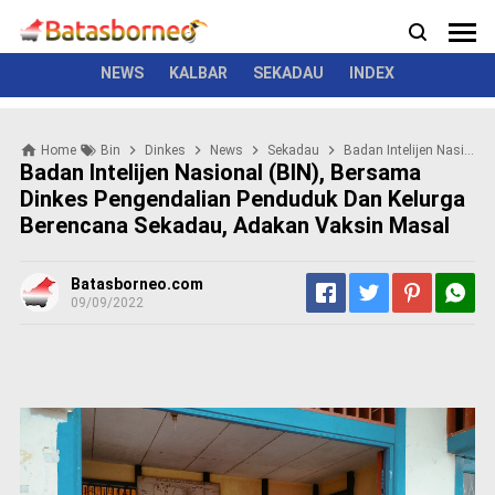
News
Politik
Kriminal
Pemerintah
Seremonial
N
e
w
NEWS
KALBAR
SEKADAU
INDEX
s
P
Home
Bin
Dinkes
News
Sekadau
Badan Intelijen Nasional (BIN), Bersama Dinkes Pengendalian Penduduk dan Kelurga Berencana Sekadau, Adakan Vaksin Masal
o
Badan Intelijen Nasional (BIN), Bersama
l
Dinkes Pengendalian Penduduk Dan Kelurga
i
Berencana Sekadau, Adakan Vaksin Masal
t
i
k
Batasborneo.com
K
09/09/2022
r
i
m
i
n
a
l