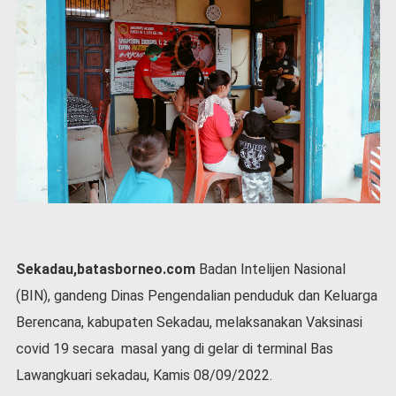
P
e
m
e
r
i
n
t
a
h
S
e
r
e
Sekadau,batasborneo.com
Badan Intelijen Nasional
m
o
(BIN), gandeng Dinas Pengendalian penduduk dan Keluarga
n
Berencana, kabupaten Sekadau, melaksanakan Vaksinasi
i
a
covid 19 secara masal yang di gelar di terminal Bas
l
Lawangkuari sekadau, Kamis 08/09/2022.
O