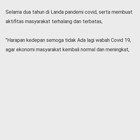
v
i
Selama dua tahun di Landa pandemi covid, serta membuat
d
aktifitas masyarakat terhalang dan terbatas,
-
1
9
"Harapan kedepan semoga tidak Ada lagi wabah Covid 19,
N
agar ekonomi masyarakat kembali normal dan meningkat,
a
s
i
o
n
a
l