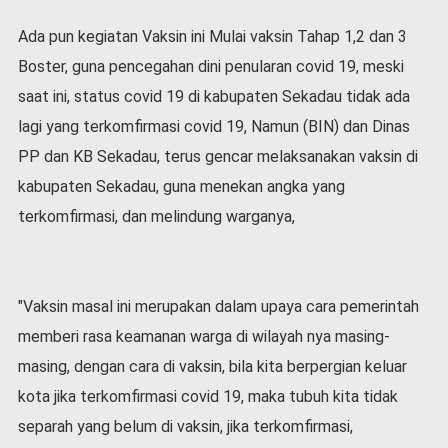
l
Ada pun kegiatan Vaksin ini Mulai vaksin Tahap 1,2 dan 3
a
h
Boster, guna pencegahan dini penularan covid 19, meski
r
saat ini, status covid 19 di kabupaten Sekadau tidak ada
a
g
lagi yang terkomfirmasi covid 19, Namun (BIN) dan Dinas
a
PP dan KB Sekadau, terus gencar melaksanakan vaksin di
O
kabupaten Sekadau, guna menekan angka yang
p
terkomfirmasi, dan melindung warganya,
i
n
i
B
"Vaksin masal ini merupakan dalam upaya cara pemerintah
e
r
memberi rasa keamanan warga di wilayah nya masing-
i
masing, dengan cara di vaksin, bila kita berpergian keluar
t
a
kota jika terkomfirmasi covid 19, maka tubuh kita tidak
C
separah yang belum di vaksin, jika terkomfirmasi,
o