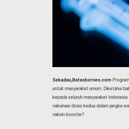
P
e
m
e
r
i
n
t
a
h
S
e
r
Sekadau,Batasborneo.com
Program 
e
untuk masyarakat umum. Diketahui bah
m
o
kepada seluruh masyarakat Indonesia 
n
vaksinasi dosis kedua dalam jangka wak
i
a
vaksin booster?
l
O