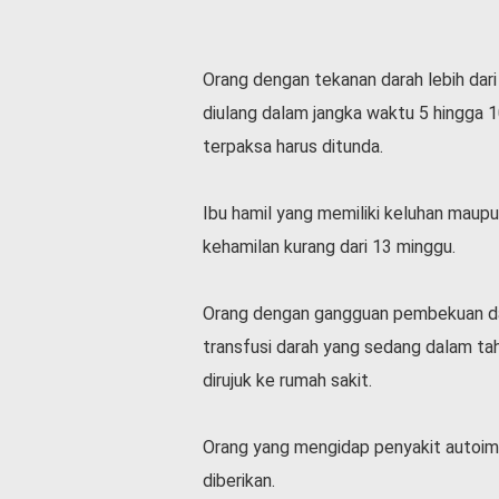
v
i
d
Orang dengan tekanan darah lebih da
-
1
diulang dalam jangka waktu 5 hingga 10
9
terpaksa harus ditunda.
N
a
s
Ibu hamil yang memiliki keluhan maupu
i
kehamilan kurang dari 13 minggu.
o
n
a
Orang dengan gangguan pembekuan dara
l
transfusi darah yang sedang dalam ta
dirujuk ke rumah sakit.
Orang yang mengidap penyakit autoimu
diberikan.