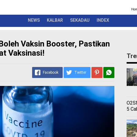
Kriminal
Pemerintah
Seremonial
Olahraga
Opini
Ber
Ho
NEWS
KALBAR
SEKADAU
INDEX
 Boleh Vaksin Booster, Pastikan
t Vaksinasi!
Tre
Facebook
Twitter
O2SN
5 Ca