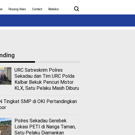
ita Covid-19
Nasional
me
Pasang Iklan
Contact
Redaksi
nding
URC Satreskrim Polres
Sekadau dan Tim URC Polda
Kalbar Bekuk Pencuri Motor
KLX, Satu Pelaku Masih Diburu
 Tingkat SMP di OKI Pertandingkan
bor
Polres Sekadau Gerebek
Lokasi PETI di Nanga Taman,
Satu Pelaku Diamankan