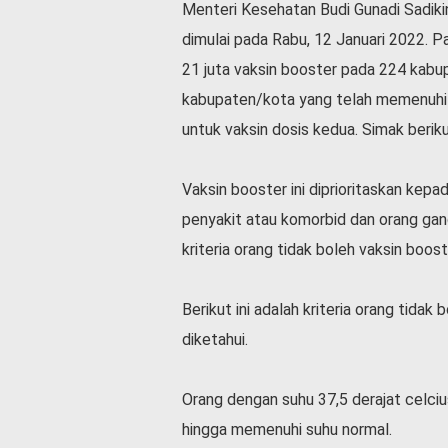
Menteri Kesehatan Budi Gunadi Sadik
l
a
dimulai pada Rabu, 12 Januari 2022. P
h
21 juta vaksin booster pada 224 kabu
r
kabupaten/kota yang telah memenuhi 
a
g
untuk vaksin dosis kedua. Simak beriku
a
O
Vaksin booster ini diprioritaskan kepad
p
i
penyakit atau komorbid dan orang ga
n
kriteria orang tidak boleh vaksin boos
i
B
Berikut ini adalah kriteria orang tida
e
r
diketahui.
i
t
a
Orang dengan suhu 37,5 derajat celcius
C
hingga memenuhi suhu normal.
o