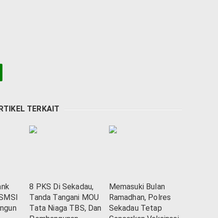
RTIKEL TERKAIT
ank
8 PKS Di Sekadau,
Memasuki Bulan
 SMSI
Tanda Tangani MOU
Ramadhan, Polres
ngun
Tata Niaga TBS, Dan
Sekadau Tetap