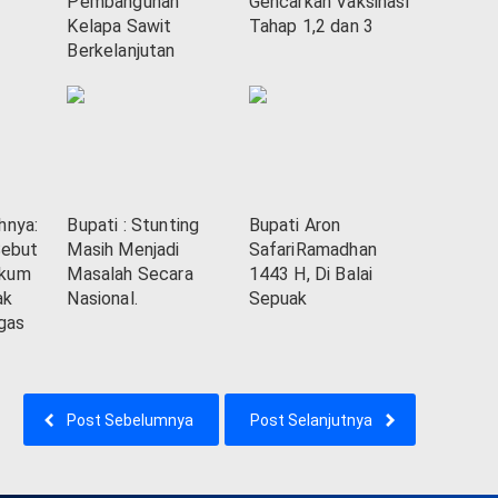
Pembangunan
Gencarkan Vaksinasi
Kelapa Sawit
Tahap 1,2 dan 3
Berkelanjutan
hnya:
Bupati : Stunting
Bupati Aron
Sebut
Masih Menjadi
SafariRamadhan
ukum
Masalah Secara
1443 H, Di Balai
ak
Nasional.
Sepuak
gas
Post Sebelumnya
Post Selanjutnya