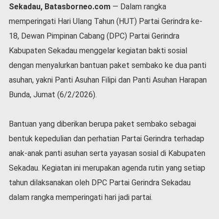
Sekadau, Batasborneo.com
— Dalam rangka
l
a
memperingati Hari Ulang Tahun (HUT) Partai Gerindra ke-
h
18, Dewan Pimpinan Cabang (DPC) Partai Gerindra
r
a
Kabupaten Sekadau menggelar kegiatan bakti sosial
g
dengan menyalurkan bantuan paket sembako ke dua panti
a
asuhan, yakni Panti Asuhan Filipi dan Panti Asuhan Harapan
O
Bunda, Jumat (6/2/2026).
p
i
n
Bantuan yang diberikan berupa paket sembako sebagai
i
bentuk kepedulian dan perhatian Partai Gerindra terhadap
B
e
anak-anak panti asuhan serta yayasan sosial di Kabupaten
r
Sekadau. Kegiatan ini merupakan agenda rutin yang setiap
i
tahun dilaksanakan oleh DPC Partai Gerindra Sekadau
t
a
dalam rangka memperingati hari jadi partai.
C
o