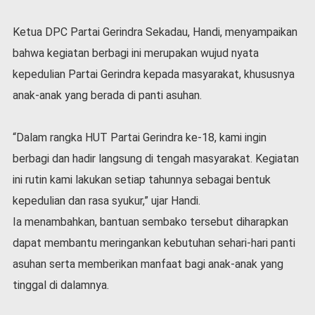
v
i
Ketua DPC Partai Gerindra Sekadau, Handi, menyampaikan
d
-
bahwa kegiatan berbagi ini merupakan wujud nyata
1
kepedulian Partai Gerindra kepada masyarakat, khususnya
9
anak-anak yang berada di panti asuhan.
N
a
s
“Dalam rangka HUT Partai Gerindra ke-18, kami ingin
i
berbagi dan hadir langsung di tengah masyarakat. Kegiatan
o
n
ini rutin kami lakukan setiap tahunnya sebagai bentuk
a
kepedulian dan rasa syukur,” ujar Handi.
l
Ia menambahkan, bantuan sembako tersebut diharapkan
dapat membantu meringankan kebutuhan sehari-hari panti
asuhan serta memberikan manfaat bagi anak-anak yang
tinggal di dalamnya.