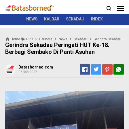
News
Politik
Kriminal
Pemerintah
Seremonial
N
e
w
NEWS
KALBAR
SEKADAU
INDEX
s
P
Home
DPC
Gerindra
News
Sekadau
Gerindra Sekadau Peringati HUT ke-18. Berbagi Sembako Di Panti Asuhan
o
Gerindra Sekadau Peringati HUT Ke-18.
l
Berbagi Sembako Di Panti Asuhan
i
t
i
Batasborneo.com
k
06/02/2026
K
r
i
m
i
n
a
l