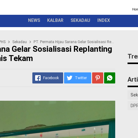
Kriminal
Pemerintah
Seremonial
Olahraga
Opini
Ber
Ho
NEWS
KALBAR
SEKADAU
INDEX
PHS
Sekadau
PT. Permata Hijau Sarana Gelar Sosialisasi Replanting dan FPKM di Desa Gonis Tekam
na Gelar Sosialisasi Replanting
Tre
nis Tekam
Facebook
Twitter
Art
Sek
DPR