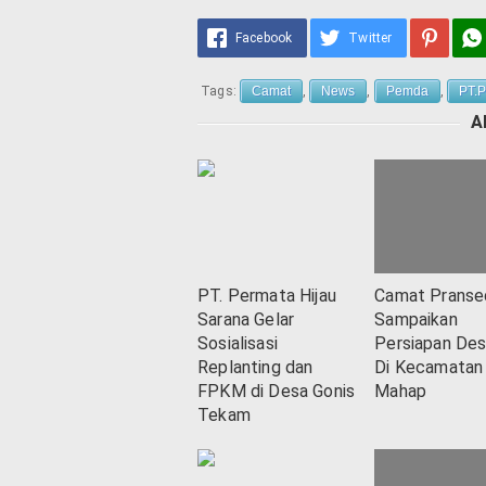
Facebook
Twitter
Tags:
Camat
,
News
,
Pemda
,
PT.
A
PT. Permata Hijau
Camat Pranse
Sarana Gelar
Sampaikan
Sosialisasi
Persiapan De
Replanting dan
Di Kecamatan
FPKM di Desa Gonis
Mahap
Tekam