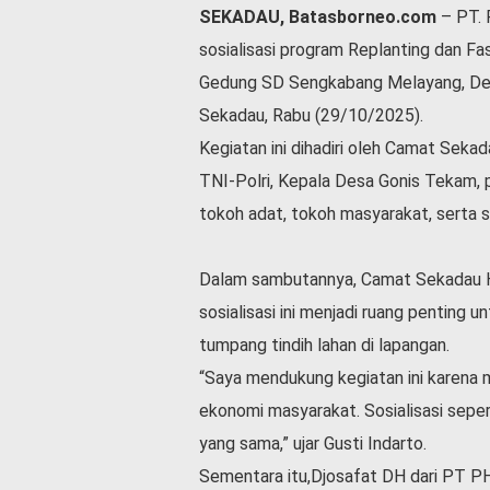
SEKADAU, Batasborneo.com
– PT. 
l
a
sosialisasi program Replanting dan F
h
Gedung SD Sengkabang Melayang, Des
r
a
Sekadau, Rabu (29/10/2025).
g
Kegiatan ini dihadiri oleh Camat Sekada
a
TNI-Polri, Kepala Desa Gonis Tekam
O
tokoh adat, tokoh masyarakat, serta s
p
i
n
Dalam sambutannya, Camat Sekadau Hi
i
sosialisasi ini menjadi ruang penting
B
e
tumpang tindih lahan di lapangan.
r
“Saya mendukung kegiatan ini karena 
i
t
ekonomi masyarakat. Sosialisasi seper
a
yang sama,” ujar Gusti Indarto.
C
Sementara itu,Djosafat DH dari PT P
o