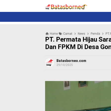
News
Politik
N
e
w
s
P
Home
Camat
News
Pemda
PT.
o
PT. Permata Hijau Sara
l
i
Dan FPKM Di Desa Go
t
i
k
Batasborneo.com
29/10/2025
K
r
i
m
i
n
a
l