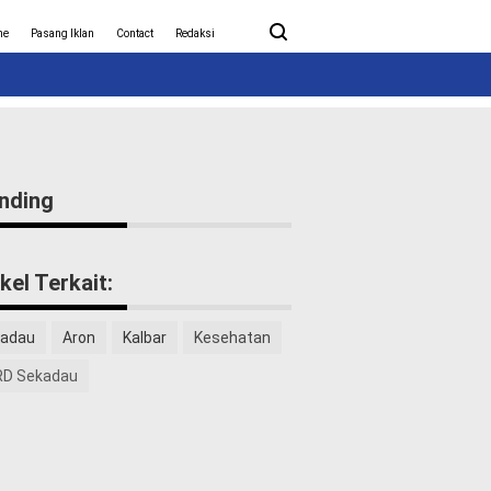
ita Covid-19
Nasional
me
Pasang Iklan
Contact
Redaksi
nding
ikel Terkait:
adau
Aron
Kalbar
Kesehatan
D Sekadau