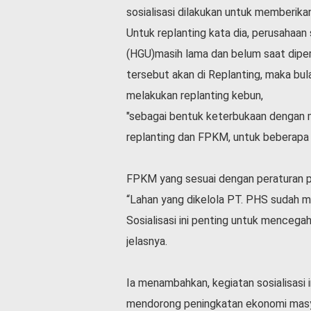
v
sosialisasi dilakukan untuk memberi
i
Untuk replanting kata dia, perusahaan
d
-
(HGU)masih lama dan belum saat dipe
1
tersebut akan di Replanting, maka b
9
melakukan replanting kebun,
N
a
"sebagai bentuk keterbukaan dengan m
s
replanting dan FPKM, untuk beberapa
i
o
n
FPKM yang sesuai dengan peraturan 
a
“Lahan yang dikelola PT. PHS sudah me
l
Sosialisasi ini penting untuk mencega
jelasnya.
Ia menambahkan, kegiatan sosialisasi
mendorong peningkatan ekonomi masya