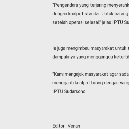
v
"Pengendara yang terjaring menyerahk
i
dengan knalpot standar. Untuk barang
d
-
setelah operasi selesai," jelas IPTU S
1
9
N
a
Ia juga mengimbau masyarakat untuk t
s
dampaknya yang mengganggu keterti
i
o
n
"Kami mengajak masyarakat agar sada
a
mengganti knalpot brong dengan yang st
l
IPTU Sudarsono.
Editor : Venan