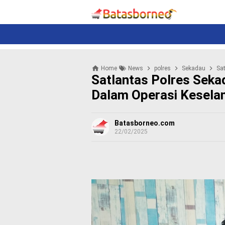
News
Politik
N
e
w
s
P
Home
News
polres
Sekadau
Sat
o
Satlantas Polres Seka
l
i
Dalam Operasi Kesela
t
i
k
Batasborneo.com
22/02/2025
K
r
i
m
i
n
a
l