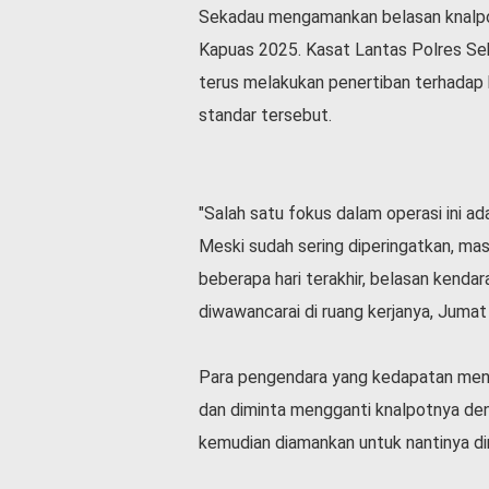
Sekadau mengamankan belasan knalpo
l
a
Kapuas 2025. Kasat Lantas Polres S
h
terus melakukan penertiban terhadap
r
a
standar tersebut.
g
a
O
"Salah satu fokus dalam operasi ini a
p
i
Meski sudah sering diperingatkan, ma
n
beberapa hari terakhir, belasan kendara
i
diwawancarai di ruang kerjanya, Jumat 
B
e
r
Para pengendara yang kedapatan meng
i
t
dan diminta mengganti knalpotnya den
a
kemudian diamankan untuk nantinya di
C
o