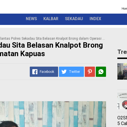
Kriminal
Pemerintah
Seremonial
Olahraga
Opini
Ber
Ho
NEWS
KALBAR
SEKADAU
INDEX
lantas Polres Sekadau Sita Belasan Knalpot Brong dalam Operasi Keselamatan Kapuas
dau Sita Belasan Knalpot Brong
Tre
matan Kapuas
Facebook
Twitter
O2SN
5 Ca