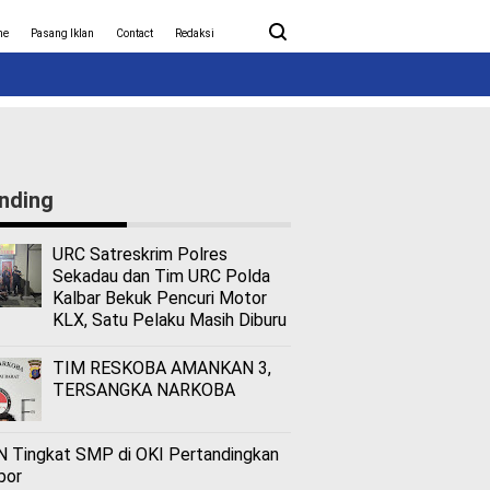
ita Covid-19
Nasional
me
Pasang Iklan
Contact
Redaksi
nding
URC Satreskrim Polres
Sekadau dan Tim URC Polda
Kalbar Bekuk Pencuri Motor
KLX, Satu Pelaku Masih Diburu
TIM RESKOBA AMANKAN 3,
TERSANGKA NARKOBA
 Tingkat SMP di OKI Pertandingkan
bor