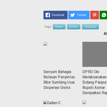
Facebook
Twitter
Tags:
News
,
polres
,
Sekadau
A
Senyum Bahagia
DPRD Oki
Belasan Penyintas
Melaksanakan
Bibir Sumbing Usai
Sidang Paripur
Dioperasi Gratis
Bupati Asmar
Sampaikan Ra