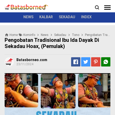
News
Politik
Kriminal
Pemerintah
Seremonial
N
e
w
NEWS
KALBAR
SEKADAU
INDEX
s
P
Home
Kominfo
News
Sekadau
Tono
Pengobatan Tradisional Ibu Ida Dayak Di Sekadau Hoax, (Pemulak)
o
Pengobatan Tradisional Ibu Ida Dayak Di
l
Sekadau Hoax, (Pemulak)
i
t
i
Batasborneo.com
k
23/11/2024
K
r
i
m
i
n
a
l