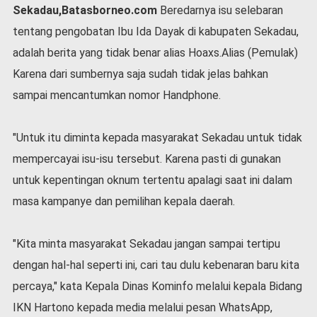
Sekadau,Batasborneo.com
Beredarnya isu selebaran
l
a
tentang pengobatan Ibu Ida Dayak di kabupaten Sekadau,
h
adalah berita yang tidak benar alias Hoaxs.Alias (Pemulak)
r
a
Karena dari sumbernya saja sudah tidak jelas bahkan
g
sampai mencantumkan nomor Handphone.
a
O
"Untuk itu diminta kepada masyarakat Sekadau untuk tidak
p
i
mempercayai isu-isu tersebut. Karena pasti di gunakan
n
untuk kepentingan oknum tertentu apalagi saat ini dalam
i
masa kampanye dan pemilihan kepala daerah.
B
e
r
"Kita minta masyarakat Sekadau jangan sampai tertipu
i
t
dengan hal-hal seperti ini, cari tau dulu kebenaran baru kita
a
percaya," kata Kepala Dinas Kominfo melalui kepala Bidang
C
IKN Hartono kepada media melalui pesan WhatsApp,
o