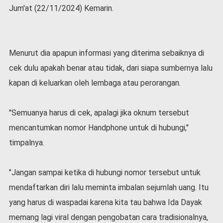
v
Jum'at (22/11/2024) Kemarin.
i
d
-
1
Menurut dia apapun informasi yang diterima sebaiknya di
9
cek dulu apakah benar atau tidak, dari siapa sumbernya lalu
N
kapan di keluarkan oleh lembaga atau perorangan.
a
s
i
"Semuanya harus di cek, apalagi jika oknum tersebut
o
n
mencantumkan nomor Handphone untuk di hubungi,"
a
timpalnya.
l
"Jangan sampai ketika di hubungi nomor tersebut untuk
mendaftarkan diri lalu meminta imbalan sejumlah uang. Itu
yang harus di waspadai karena kita tau bahwa Ida Dayak
memang lagi viral dengan pengobatan cara tradisionalnya,