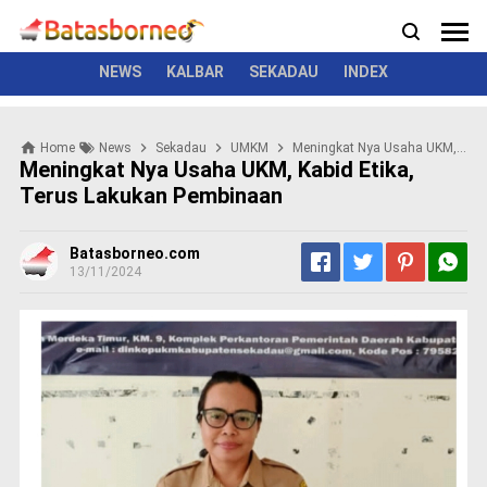
News
Politik
Kriminal
Pemerintah
Seremonial
N
e
w
NEWS
KALBAR
SEKADAU
INDEX
s
P
Home
News
Sekadau
UMKM
Meningkat Nya Usaha UKM, Kabid Etika, Terus Lakukan Pembinaan
o
Meningkat Nya Usaha UKM, Kabid Etika,
l
Terus Lakukan Pembinaan
i
t
i
Batasborneo.com
k
13/11/2024
K
r
i
m
i
n
a
l