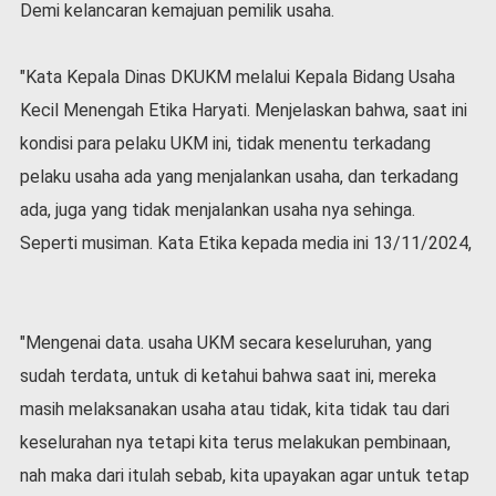
Demi kelancaran kemajuan pemilik usaha.
v
i
d
"Kata Kepala Dinas DKUKM melalui Kepala Bidang Usaha
-
1
Kecil Menengah Etika Haryati. Menjelaskan bahwa, saat ini
9
kondisi para pelaku UKM ini, tidak menentu terkadang
N
pelaku usaha ada yang menjalankan usaha, dan terkadang
a
s
ada, juga yang tidak menjalankan usaha nya sehinga.
i
Seperti musiman. Kata Etika kepada media ini 13/11/2024,
o
n
a
l
"Mengenai data. usaha UKM secara keseluruhan, yang
sudah terdata, untuk di ketahui bahwa saat ini, mereka
masih melaksanakan usaha atau tidak, kita tidak tau dari
keselurahan nya tetapi kita terus melakukan pembinaan,
nah maka dari itulah sebab, kita upayakan agar untuk tetap