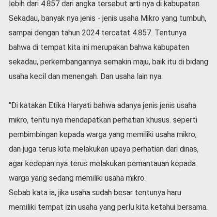
lebih dari 4.857 dari angka tersebut arti nya di kabupaten
l
Sekadau, banyak nya jenis - jenis usaha Mikro yang tumbuh,
a
h
sampai dengan tahun 2024 tercatat 4.857. Tentunya
r
bahwa di tempat kita ini merupakan bahwa kabupaten
a
g
sekadau, perkembangannya semakin maju, baik itu di bidang
a
usaha kecil dan menengah. Dan usaha lain nya.
O
p
"Di katakan Etika Haryati bahwa adanya jenis jenis usaha
i
n
mikro, tentu nya mendapatkan perhatian khusus. seperti
i
pembimbingan kepada warga yang memiliki usaha mikro,
B
dan juga terus kita melakukan upaya perhatian dari dinas,
e
r
agar kedepan nya terus melakukan pemantauan kepada
i
warga yang sedang memiliki usaha mikro.
t
a
Sebab kata ia, jika usaha sudah besar tentunya haru
C
memiliki tempat izin usaha yang perlu kita ketahui bersama.
o