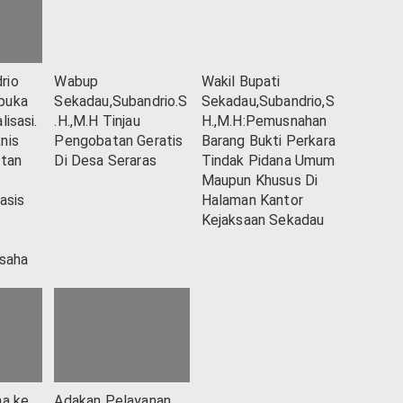
rio
Wabup
Wakil Bupati
buka
Sekadau,Subandrio.S
Sekadau,Subandrio,S
lisasi.
.H.,M.H Tinjau
H.,M.H:Pemusnahan
nis
Pengobatan Geratis
Barang Bukti Perkara
atan
Di Desa Seraras
Tindak Pidana Umum
Maupun Khusus Di
asis
Halaman Kantor
Kejaksaan Sekadau
usaha
na ke
Adakan Pelayanan