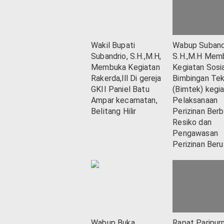
Wakil Bupati
Wabup Suband
Subandrio, S.H.,M.H,
S.H.,M.H Mem
Membuka Kegiatan
Kegiatan Sosia
Rakerda,lll Di gereja
Bimbingan Tek
GKII Paniel Batu
(Bimtek) kegi
Ampar kecamatan,
Pelaksanaan
Belitang Hilir
Perizinan Berb
Resiko dan
Pengawasan
Perizinan Ber
Wabup Buka
Rapat Paripur