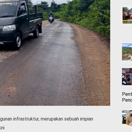
Pent
Pend
unan infrastruktur, merupakan sebuah impian
kni