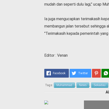
v
mudah dan seperti dulu lagi," ucap M
i
d
-
Ia juga mengucapkan terimakasih kep
1
membangun jalan tersebut sehingga a
9
"Terimakasih kepada pemerintah yang 
N
a
s
i
Editor : Venan
o
n
a
l
Facebook
Twitter
Tags:
Muhammad
,
News
,
Sekadau
A