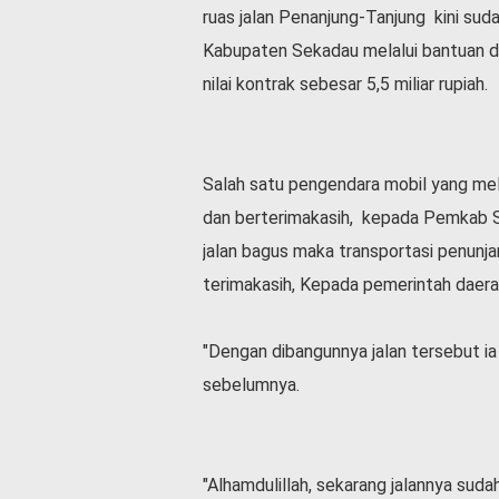
ruas jalan Penanjung-Tanjung kini su
l
a
Kabupaten Sekadau melalui bantuan d
h
nilai kontrak sebesar 5,5 miliar rupiah.
r
a
g
a
Salah satu pengendara mobil yang m
O
dan berterimakasih, kepada Pemkab S
p
i
jalan bagus maka transportasi penunja
n
terimakasih, Kepada pemerintah daer
i
B
e
"Dengan dibangunnya jalan tersebut i
r
sebelumnya.
i
t
a
C
"Alhamdulillah, sekarang jalannya sud
o