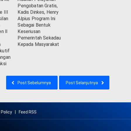
Pengobatan Gratis,
 III
Kadis Dinkes, Henry
ilan
Alpius Program Ini
h
Sebagai Bentuk
n ll
Keseriusan
Pemerintah Sekadau
n
Kepada Masyarakat
kutif
angan
ksi
Post Sebelumnya
Post Selanjutnya
 Policy
Feed RSS