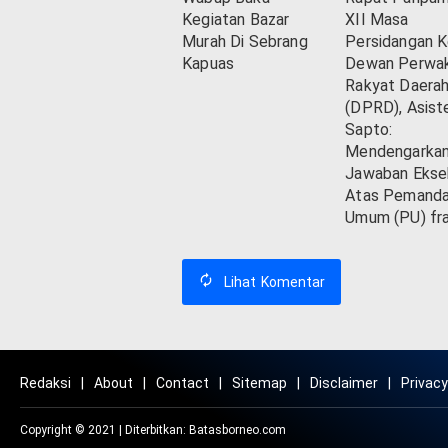
Kegiatan Bazar
XII Masa
Murah Di Sebrang
Persidangan Ke
Kapuas
Dewan Perwak
Rakyat Daera
(DPRD), Asiste
Sapto:
Mendengarka
Jawaban Ekse
Atas Pemand
Umum (PU) fra
Lihat
Komentar
Redaksi
About
Contact
Sitemap
Disclaimer
Privacy
Copyright © 2021 | Diterbitkan:
Batasborneo.com