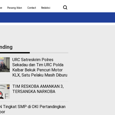
ita Covid-19
Nasional
me
Pasang Iklan
Contact
Redaksi
nding
URC Satreskrim Polres
Sekadau dan Tim URC Polda
Kalbar Bekuk Pencuri Motor
KLX, Satu Pelaku Masih Diburu
TIM RESKOBA AMANKAN 3,
TERSANGKA NARKOBA
 Tingkat SMP di OKI Pertandingkan
bor