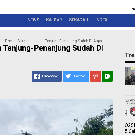
Kriminal
Pemerintah
Seremonial
Olahraga
Opini
Ber
Ho
NEWS
KALBAR
SEKADAU
INDEX
Pemda Sekadau : Jalan Tanjung-Penanjung Sudah Di Aspal,
 Tanjung-Penanjung Sudah Di
Tre
Facebook
Twitter
O2SN
5 Ca