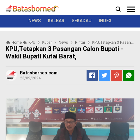
News
Politik
Kriminal
Pemerintah
Seremonial
N
e
w
NEWS
KALBAR
SEKADAU
INDEX
s
P
Home
KPU
Kubar
News
Rintar
KPU,Tetapkan 3 Pasangan Calon Bupati - Wakil Bupati Kutai Barat,
o
KPU,Tetapkan 3 Pasangan Calon Bupati -
l
Wakil Bupati Kutai Barat,
i
t
i
Batasborneo.com
k
23/09/2024
K
r
i
m
i
n
a
l