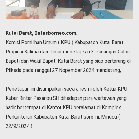
P
e
m
e
r
Kutai Barat, Batasborneo.com
,
i
n
Komisi Pemilihan Umum ( KPU ) Kabupaten Kutai Barat
t
Propinsi Kalimantan Timur menetapkan 3 Pasangan Calon
a
h
Bupati dan Wakil Bupati Kutai Barat yang siap bertarung di
S
Pilkada pada tanggal 27 Nopember 2024 mendatang,
e
r
Penetapan ini disampaikan secara resmi oleh Ketua KPU
e
m
Kubar Rintar Pasaribu.SH dihadapan para wartawan yang
o
hadir bertempat di Kantor KPU beralamat di Komplex
n
i
Perkantoran Kabupaten Kutai Barat sore ini, Minggu (
a
22/9/2024 )
l
O