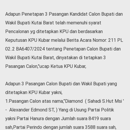
l
a
Adapun Penetapan 3 Pasangan Kandidat Calon Bupati dan
h
Wakil Bupati Kutai Barat telah memenuhi syarat
r
a
Pencalonan yg ditetapkan KPU dan berdasarkan
g
Keputusan KPU Kubar melalui Berita Acara Nomor: 211 PL
a
02..2 BA6407/2024 tentang Penetapan Calon Bupati dan
O
p
Wakil Bupati Kutai Barat, dinyatakan di tetapkan 3
i
Pasangan Calon,"ucap Ketua KPU Kubar,
n
i
Adapun 3 Pasangan Calon Bupati dan Wakil Bupati yang
B
e
ditetapkan KPU Kubar yakni,
r
1.Pasangan Calon atas nama,"Diamond ( Sahadi S.Hut Msi '
i
t
- Alexander Edmond ST, ) Yang di Usung Partai Politik
a
yakni Partai Hanura dengan Jumlah suara 8419 suara
C
o
sah,Partai Perindo dengan jumlah suara 3588 suara sah,