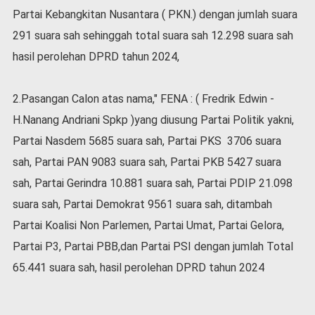
v
Partai Kebangkitan Nusantara ( PKN.) dengan jumlah suara
i
291 suara sah sehinggah total suara sah 12.298 suara sah
d
-
hasil perolehan DPRD tahun 2024,
1
9
2.Pasangan Calon atas nama," FENA : ( Fredrik Edwin -
N
a
H.Nanang Andriani Spkp )yang diusung Partai Politik yakni,
s
Partai Nasdem 5685 suara sah, Partai PKS 3706 suara
i
o
sah, Partai PAN 9083 suara sah, Partai PKB 5427 suara
n
sah, Partai Gerindra 10.881 suara sah, Partai PDIP 21.098
a
suara sah, Partai Demokrat 9561 suara sah, ditambah
l
Partai Koalisi Non Parlemen, Partai Umat, Partai Gelora,
Partai P3, Partai PBB,dan Partai PSI dengan jumlah Total
65.441 suara sah, hasil perolehan DPRD tahun 2024