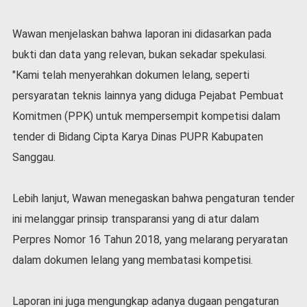
v
i
Wawan menjelaskan bahwa laporan ini didasarkan pada
d
-
bukti dan data yang relevan, bukan sekadar spekulasi.
1
"Kami telah menyerahkan dokumen lelang, seperti
9
persyaratan teknis lainnya yang diduga Pejabat Pembuat
N
a
Komitmen (PPK) untuk mempersempit kompetisi dalam
s
tender di Bidang Cipta Karya Dinas PUPR Kabupaten
i
Sanggau.
o
n
a
Lebih lanjut, Wawan menegaskan bahwa pengaturan tender
l
ini melanggar prinsip transparansi yang di atur dalam
Perpres Nomor 16 Tahun 2018, yang melarang peryaratan
dalam dokumen lelang yang membatasi kompetisi.
Laporan ini juga mengungkap adanya dugaan pengaturan