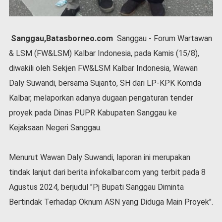
l
a
h
Sanggau,Batasborneo.com
Sanggau - Forum Wartawan
r
a
& LSM (FW&LSM) Kalbar Indonesia, pada Kamis (15/8),
g
diwakili oleh Sekjen FW&LSM Kalbar Indonesia, Wawan
a
Daly Suwandi, bersama Sujanto, SH dari LP-KPK Komda
O
p
Kalbar, melaporkan adanya dugaan pengaturan tender
i
proyek pada Dinas PUPR Kabupaten Sanggau ke
n
Kejaksaan Negeri Sanggau.
i
B
e
Menurut Wawan Daly Suwandi, laporan ini merupakan
r
tindak lanjut dari berita infokalbar.com yang terbit pada 8
i
t
Agustus 2024, berjudul "Pj Bupati Sanggau Diminta
a
Bertindak Terhadap Oknum ASN yang Diduga Main Proyek".
C
o