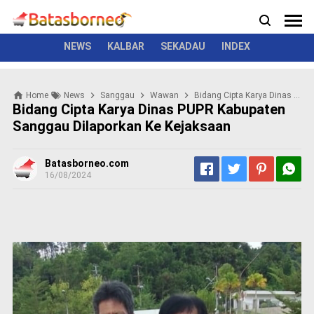
News
Politik
Kriminal
Pemerintah
Seremonial
N
e
w
NEWS
KALBAR
SEKADAU
INDEX
s
P
Home
News
Sanggau
Wawan
Bidang Cipta Karya Dinas PUPR Kabupaten Sanggau Dilaporkan Ke Kejaksaan
o
Bidang Cipta Karya Dinas PUPR Kabupaten
l
Sanggau Dilaporkan Ke Kejaksaan
i
t
i
Batasborneo.com
k
16/08/2024
K
r
i
m
i
n
a
l