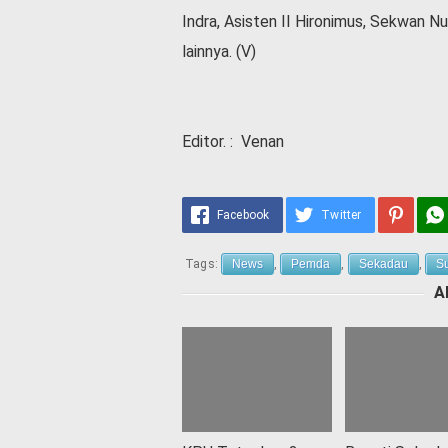
Indra, Asisten II Hironimus, Sekwan 
lainnya. (V)
Editor. : Venan
Facebook
Twitter
Tags:
News
,
Pemda
,
Sekadau
,
S
A