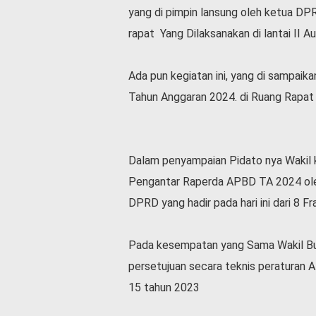
yang di pimpin lansung oleh ketua DPR
l
a
rapat Yang Dilaksanakan di lantai II 
h
r
a
Ada pun kegiatan ini, yang di sampa
g
Tahun Anggaran 2024. di Ruang Rapat
a
O
p
i
Dalam penyampaian Pidato nya Wakil
n
Pengantar Raperda APBD TA 2024 ole
i
DPRD yang hadir pada hari ini dari 8 Fra
B
e
r
Pada kesempatan yang Sama Wakil B
i
t
persetujuan secara teknis peratura
a
15 tahun 2023
C
o