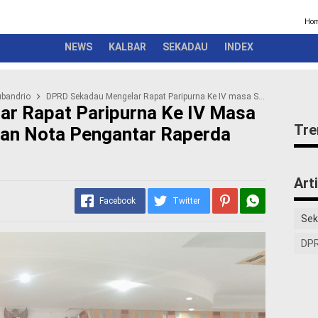
Kriminal
Pemerintah
Seremonial
Olahraga
Opini
Ber
Ho
NEWS
KALBAR
SEKADAU
INDEX
ubandrio
DPRD Sekadau Mengelar Rapat Paripurna Ke IV masa Sidang ke I Penyampaian Nota Pengantar Raperda APBD TA 2024
r Rapat Paripurna Ke IV Masa
Tre
ian Nota Pengantar Raperda
Art
Facebook
Twitter
Sek
DPR