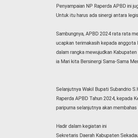
v
Penyampaian NP Raperda APBD ini jug
i
Untuk itu harus ada sinergi antara legi
d
-
1
Sambungnya, APBD 2024 rata rata men
9
ucapkan terimakasih kepada anggot
N
a
dalam rangka mewujudkan Kabupaten S
s
ia Mari kita Bersinergi Sama-Sama 
i
o
n
a
Selanjutnya Wakil Bupati Subandrio S
l
Raperda APBD Tahun 2024, kepada Ke
paripurna selanjutnya akan membahas 
Hadir dalam kegiatan ini
Sekretaris Daerah Kabupaten Sekada