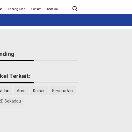
ita Covid-19
Nasional
me
Pasang Iklan
Contact
Redaksi
nding
ikel Terkait:
adau
Aron
Kalbar
Kesehatan
D Sekadau