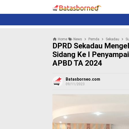
News
Politik
N
e
w
s
P
Home
News
Pemda
Sekadau
S
o
DPRD Sekadau Mengela
l
i
Sidang Ke I Penyampa
t
APBD TA 2024
i
k
K
Batasborneo.com
09/11/2023
r
i
m
i
n
a
l