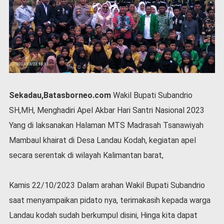
P
e
m
e
r
i
n
t
a
Sekadau,Batasborneo.com
Wakil Bupati Subandrio
h
SH,MH, Menghadiri Apel Akbar Hari Santri Nasional 2023
S
e
Yang di laksanakan Halaman MTS Madrasah Tsanawiyah
r
Mambaul khairat di Desa Landau Kodah, kegiatan apel
e
m
secara serentak di wilayah Kalimantan barat,
o
n
Kamis 22/10/2023 Dalam arahan Wakil Bupati Subandrio
i
a
saat menyampaikan pidato nya, terimakasih kepada warga
l
Landau kodah sudah berkumpul disini, Hinga kita dapat
O