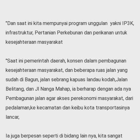
v
i
d
-
"Dan saat ini kita mempunyai program unggulan yakni IP3K,
1
infrastruktur, Pertanian Perkebunan dan perikanan untuk
9
kesejahteraan masyarakat
N
a
s
"Saat ini pemerintah daerah, konsen dalam pembagunan
i
kesejahteraan masyarakat, dan beberapa ruas jalan yang
o
n
sudah di Bagun, jalan sebrang kapuas landau kodah,Jalan
a
Belitang, dan Jl Nanga Mahap, ia berharap dengan ada nya
l
Pembagunan jalan agar akses perekonomi masyarakat, dari
pedalaman,ke kecamatan dan keibu kota transportasinya
lancar,
Ia juga berpesan seperti di bidang lain nya, kita sangat