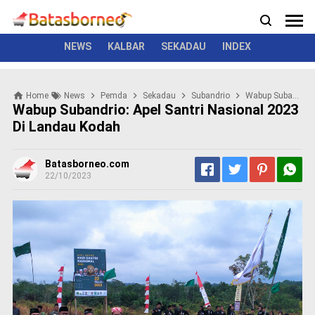
News
Politik
Kriminal
Pemerintah
Seremonial
N
e
w
NEWS
KALBAR
SEKADAU
INDEX
s
P
Home
News
Pemda
Sekadau
Subandrio
Wabup Subandrio: Apel Santri Nasional 2023 Di Landau Kodah
o
Wabup Subandrio: Apel Santri Nasional 2023
l
Di Landau Kodah
i
t
i
Batasborneo.com
k
22/10/2023
K
r
i
m
i
n
a
l