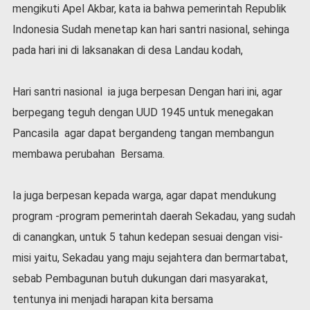
mengikuti Apel Akbar, kata ia bahwa pemerintah Republik
l
a
Indonesia Sudah menetap kan hari santri nasional, sehinga
h
pada hari ini di laksanakan di desa Landau kodah,
r
a
g
Hari santri nasional ia juga berpesan Dengan hari ini, agar
a
berpegang teguh dengan UUD 1945 untuk menegakan
O
Pancasila agar dapat bergandeng tangan membangun
p
i
membawa perubahan Bersama.
n
i
Ia juga berpesan kepada warga, agar dapat mendukung
B
e
program -program pemerintah daerah Sekadau, yang sudah
r
di canangkan, untuk 5 tahun kedepan sesuai dengan visi-
i
misi yaitu, Sekadau yang maju sejahtera dan bermartabat,
t
a
sebab Pembagunan butuh dukungan dari masyarakat,
C
tentunya ini menjadi harapan kita bersama
o