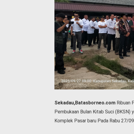
P
e
m
e
r
i
n
t
a
h
S
e
r
e
m
o
Sekadau,Batasborneo.com
Ribuan Pe
n
i
Pembukaan Bulan Kitab Suci (BKSN) y
a
Komplek Pasar baru Pada Rabu 27/09
l
O