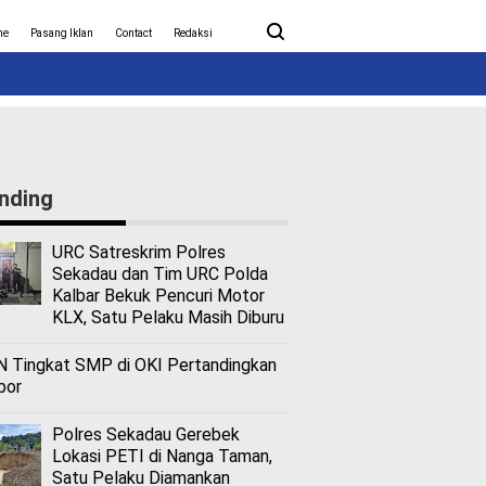
ita Covid-19
Nasional
me
Pasang Iklan
Contact
Redaksi
nding
URC Satreskrim Polres
Sekadau dan Tim URC Polda
Kalbar Bekuk Pencuri Motor
KLX, Satu Pelaku Masih Diburu
 Tingkat SMP di OKI Pertandingkan
bor
Polres Sekadau Gerebek
Lokasi PETI di Nanga Taman,
Satu Pelaku Diamankan