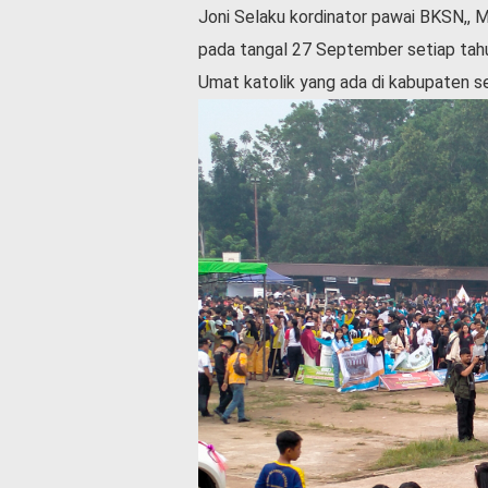
Joni Selaku kordinator pawai BKSN,, M
l
a
pada tangal 27 September setiap tahu
h
Umat katolik yang ada di kabupaten 
r
a
g
a
O
p
i
n
i
B
e
r
i
t
a
C
o