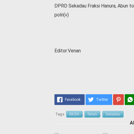
DPRD Sekadau Fraksi Hanura, Abun t
polri(v)
Editor:Venan
Facebook
Twitter
Tags:
BKSN
,
News
,
Sekadau
A