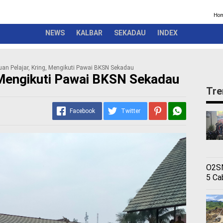
Kriminal
Pemerintah
Seremonial
Olahraga
Opini
Ber
Ho
NEWS
KALBAR
SEKADAU
INDEX
uan Pelajar, Kring, Mengikuti Pawai BKSN Sekadau
, Mengikuti Pawai BKSN Sekadau
Tre
Facebook
Twitter
O2SN
5 Ca