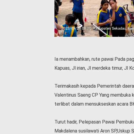
v
i
d
-
1
9
N
a
s
Ia menambahkan, rute pawai Pada pagi H
i
Kapuas, Jl irian, Jl merdeka timur, J
o
n
a
Terimakasih kepada Pemerintah daera
l
Valentinus Saeng CP Yang membuka keg
terlibat dalam mensukseskan acara BK
Turut hadir, Pelepasan Pawai Pembuka
Makdalena susilawati Aron SP,Uskup