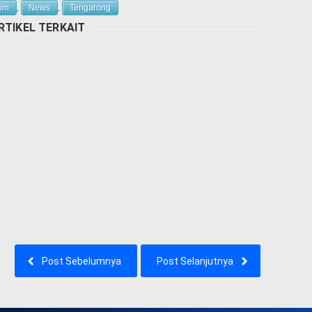
tim
,
News
,
Tengarong
RTIKEL TERKAIT
Post Sebelumnya
Post Selanjutnya