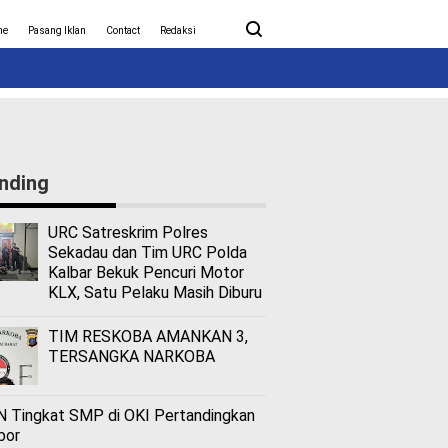
ita Covid-19
Nasional
me
Pasang Iklan
Contact
Redaksi
nding
URC Satreskrim Polres
Sekadau dan Tim URC Polda
Kalbar Bekuk Pencuri Motor
KLX, Satu Pelaku Masih Diburu
TIM RESKOBA AMANKAN 3,
TERSANGKA NARKOBA
 Tingkat SMP di OKI Pertandingkan
bor