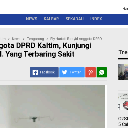
Kriminal
Pemerintah
Seremonial
Olahraga
Opini
Ber
Ho
NEWS
KALBAR
SEKADAU
INDEX
ltim
News
Tengarong
Ely Hartati Rasyid Anggota DPRD Kaltim, Kunjungi Warganya Di RSUD A.M. Yang Terbaring Sakit
ggota DPRD Kaltim, Kunjungi
Tre
 Yang Terbaring Sakit
Facebook
Twitter
O2SN
5 Ca