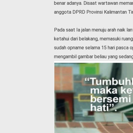
benar adanya. Disaat wartawan memanta
v
i
anggota DPRD Provinsi Kalimantan Tim
d
-
1
Pada saat Ia jalan menuju arah naik lan
9
ketahui dari belakang, memasuki ruan
N
sudah opname selama 15 hari pasca op
a
s
mengambil gambar beliau yang sedang 
i
o
n
a
l