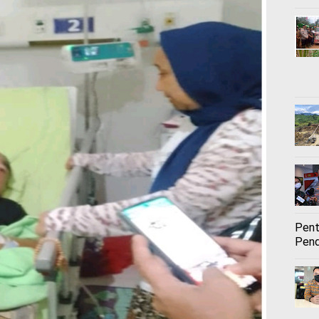
Pent
Pend