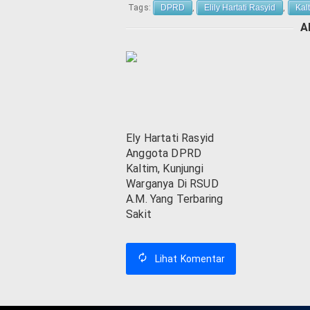
Tags:
DPRD
,
Elily Hartati Rasyid
,
Kal
A
Ely Hartati Rasyid
Anggota DPRD
Kaltim, Kunjungi
Warganya Di RSUD
A.M. Yang Terbaring
Sakit
Lihat
Komentar