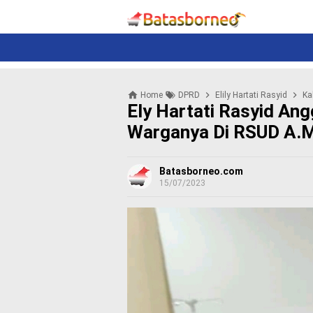
News
Politik
N
e
w
s
P
Home
DPRD
Elily Hartati Rasyid
Ka
o
Ely Hartati Rasyid An
l
i
Warganya Di RSUD A.M.
t
i
k
Batasborneo.com
15/07/2023
K
r
i
m
i
n
a
l