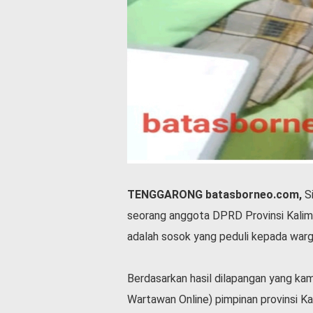
l
a
h
r
a
g
a
O
p
i
n
i
TENGGARONG batasborneo.com,
Si
B
seorang anggota DPRD Provinsi Kalima
e
r
adalah sosok yang peduli kepada warg
i
t
a
Berdasarkan hasil dilapangan yang ka
C
Wartawan Online) pimpinan provinsi Ka
o