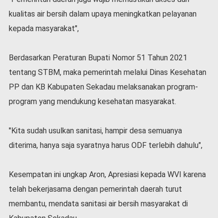
v
kualitas air bersih dalam upaya meningkatkan pelayanan
i
d
kepada masyarakat",
-
1
9
Berdasarkan Peraturan Bupati Nomor 51 Tahun 2021
N
tentang STBM, maka pemerintah melalui Dinas Kesehatan
a
PP dan KB Kabupaten Sekadau melaksanakan program-
s
program yang mendukung kesehatan masyarakat.
i
o
n
"Kita sudah usulkan sanitasi, hampir desa semuanya
a
l
diterima, hanya saja syaratnya harus ODF terlebih dahulu",
Kesempatan ini ungkap Aron, Apresiasi kepada WVI karena
telah bekerjasama dengan pemerintah daerah turut
membantu, mendata sanitasi air bersih masyarakat di