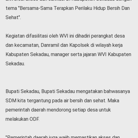
l
tema "Bersama-Sama Terapkan Perilaku Hidup Bersih Dan
a
Sehat".
h
r
a
Kegiatan difasilitasi oleh WVI ini dihadiri perangkat desa
g
a
dan kecamatan, Danramil dan Kapolsek di wilayah kerja
O
Kabupaten Sekadau, manager serta jajaran WVI Kabupaten
p
Sekadau.
i
n
i
B
Bupati Sekadau, Bupati Sekadau mengatakan bahwasanya
e
SDM kita tergantung pada air bersih dan sehat. Maka
r
i
pemerintah daerah mendorong setiap desa untuk
t
melakukan ODF.
a
C
o
"Pemerintah daerah juga wajib memastikan akses dan