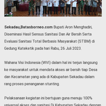
P
e
m
e
r
i
Sekadau,Batasborneo.com
Bupati Aron Menghadiri,
n
Diseminasi Hasil Sensus Sanitasi Dan Air Bersih Serta
t
a
Evaluasi Sanitasi Total Berbasis Masyarakat (STBM) di
h
Gedung Kateketik pada hari Rabu, 26 Juli 2023.
S
e
Wahana Visi Indonesia (WVI) dalam hal ini terjun langsung
r
e
ke masyarakat untuk mendata akses air bersih tiap Desa
m
dan Kecamatan yang ada di Kabupaten Sekadau dalam
o
n
rang proses penanganan stunting.
i
a
l
Pelaksanaan kegiatan ini bertujuan guna menuju 100%
universal akses dan sanitasi Di Kabupaten Sekadau dengan
O