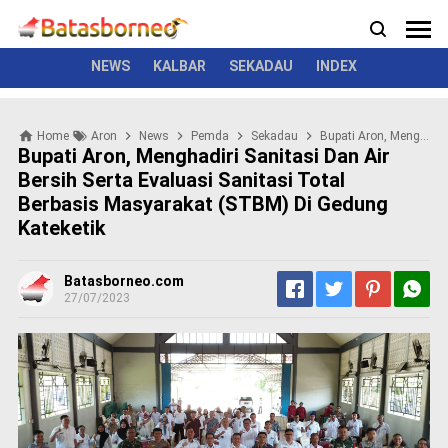
News
Politik
Kriminal
Pemerintah
Seremonial
N
e
w
NEWS
KALBAR
SEKADAU
INDEX
s
P
Home
Aron
News
Pemda
Sekadau
Bupati Aron, Menghadiri Sanitasi Dan Air Bersih Serta Evaluasi Sanitasi Total Berbasis Masyarakat (STBM) di Gedung Kateketik
o
Bupati Aron, Menghadiri Sanitasi Dan Air
l
Bersih Serta Evaluasi Sanitasi Total
i
Berbasis Masyarakat (STBM) Di Gedung
t
i
Kateketik
k
K
Batasborneo.com
r
27/07/2023
i
m
i
n
a
l