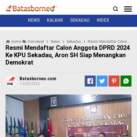
News
Politik
Kriminal
Pemerintah
Seremonial
N
e
w
NEWS
KALBAR
SEKADAU
INDEX
s
P
Home
Demokrat
News
Sekadau
Resmi Mendaftar Calon Anggota DPRD 2024 Ke KPU Sekadau, Aron SH Siap Menangkan Demokrat
o
Resmi Mendaftar Calon Anggota DPRD 2024
l
Ke KPU Sekadau, Aron SH Siap Menangkan
i
Demokrat
t
i
k
Batasborneo.com
K
13/05/2023
r
i
m
i
n
a
l