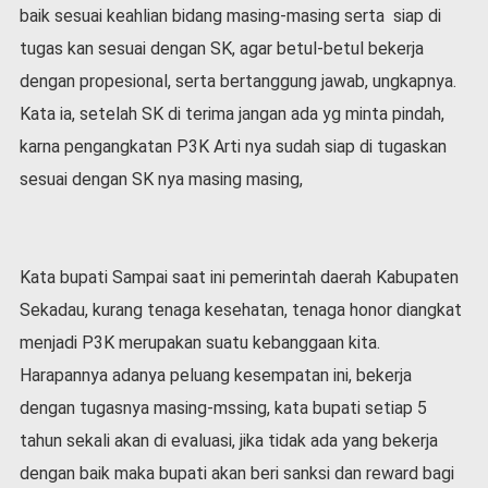
v
baik sesuai keahlian bidang masing-masing serta siap di
i
tugas kan sesuai dengan SK, agar betul-betul bekerja
d
-
dengan propesional, serta bertanggung jawab, ungkapnya.
1
Kata ia, setelah SK di terima jangan ada yg minta pindah,
9
karna pengangkatan P3K Arti nya sudah siap di tugaskan
N
sesuai dengan SK nya masing masing,
a
s
i
o
n
Kata bupati Sampai saat ini pemerintah daerah Kabupaten
a
Sekadau, kurang tenaga kesehatan, tenaga honor diangkat
l
menjadi P3K merupakan suatu kebanggaan kita.
Harapannya adanya peluang kesempatan ini, bekerja
dengan tugasnya masing-mssing, kata bupati setiap 5
tahun sekali akan di evaluasi, jika tidak ada yang bekerja
dengan baik maka bupati akan beri sanksi dan reward bagi