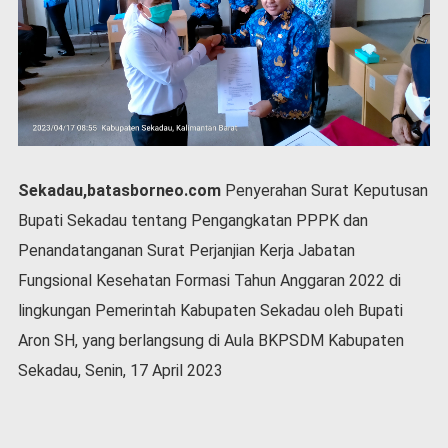
P
e
m
e
r
i
n
t
a
Sekadau,batasborneo.com
Penyerahan Surat Keputusan
h
Bupati Sekadau tentang Pengangkatan PPPK dan
S
e
Penandatanganan Surat Perjanjian Kerja Jabatan
r
Fungsional Kesehatan Formasi Tahun Anggaran 2022 di
e
m
lingkungan Pemerintah Kabupaten Sekadau oleh Bupati
o
Aron SH, yang berlangsung di Aula BKPSDM Kabupaten
n
Sekadau, Senin, 17 April 2023
i
a
l
O