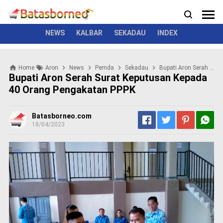
News
Politik
Kriminal
Pemerintah
Seremonial
N
e
w
NEWS
KALBAR
SEKADAU
INDEX
s
P
Home
Aron
News
Pemda
Sekadau
Bupati Aron Serah Surat Keputusan Kepada 40 Orang Pengakatan PPPK
o
Bupati Aron Serah Surat Keputusan Kepada
l
40 Orang Pengakatan PPPK
i
t
i
Batasborneo.com
k
18/04/2023
K
r
i
m
i
n
a
l