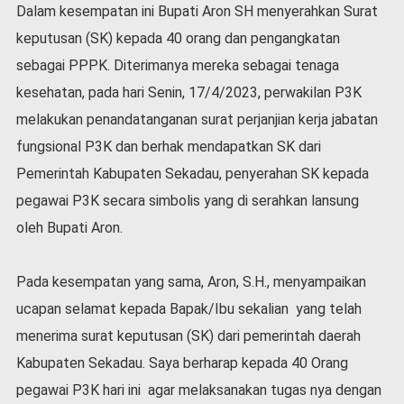
Dalam kesempatan ini Bupati Aron SH menyerahkan Surat
l
a
keputusan (SK) kepada 40 orang dan pengangkatan
h
sebagai PPPK. Diterimanya mereka sebagai tenaga
r
a
kesehatan, pada hari Senin, 17/4/2023, perwakilan P3K
g
melakukan penandatanganan surat perjanjian kerja jabatan
a
fungsional P3K dan berhak mendapatkan SK dari
O
Pemerintah Kabupaten Sekadau, penyerahan SK kepada
p
i
pegawai P3K secara simbolis yang di serahkan lansung
n
oleh Bupati Aron.
i
B
e
Pada kesempatan yang sama, Aron, S.H., menyampaikan
r
ucapan selamat kepada Bapak/Ibu sekalian yang telah
i
menerima surat keputusan (SK) dari pemerintah daerah
t
a
Kabupaten Sekadau. Saya berharap kepada 40 Orang
C
pegawai P3K hari ini agar melaksanakan tugas nya dengan
o