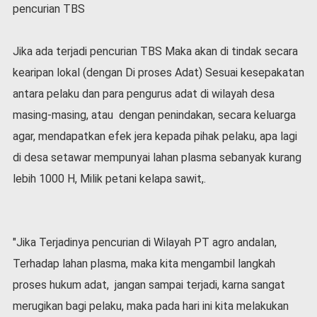
pencurian TBS
l
a
h
Jika ada terjadi pencurian TBS Maka akan di tindak secara
r
a
kearipan lokal (dengan Di proses Adat) Sesuai kesepakatan
g
antara pelaku dan para pengurus adat di wilayah desa
a
masing-masing, atau dengan penindakan, secara keluarga
O
agar, mendapatkan efek jera kepada pihak pelaku, apa lagi
p
i
di desa setawar mempunyai lahan plasma sebanyak kurang
n
lebih 1000 H, Milik petani kelapa sawit,.
i
B
e
r
"Jika Terjadinya pencurian di Wilayah PT agro andalan,
i
Terhadap lahan plasma, maka kita mengambil langkah
t
a
proses hukum adat, jangan sampai terjadi, karna sangat
C
merugikan bagi pelaku, maka pada hari ini kita melakukan
o