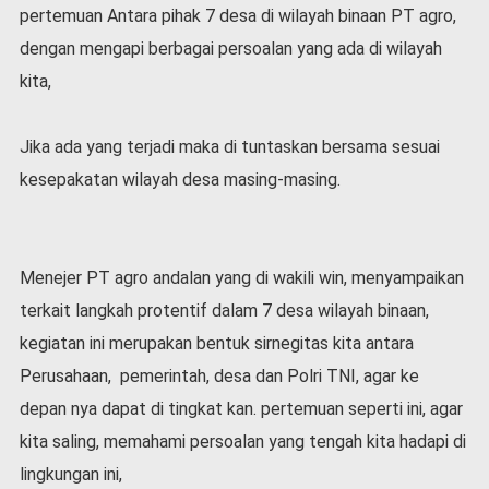
v
pertemuan Antara pihak 7 desa di wilayah binaan PT agro,
i
dengan mengapi berbagai persoalan yang ada di wilayah
d
-
kita,
1
9
Jika ada yang terjadi maka di tuntaskan bersama sesuai
N
kesepakatan wilayah desa masing-masing.
a
s
i
o
n
Menejer PT agro andalan yang di wakili win, menyampaikan
a
terkait langkah protentif dalam 7 desa wilayah binaan,
l
kegiatan ini merupakan bentuk sirnegitas kita antara
Perusahaan, pemerintah, desa dan Polri TNI, agar ke
depan nya dapat di tingkat kan. pertemuan seperti ini, agar
kita saling, memahami persoalan yang tengah kita hadapi di
lingkungan ini,