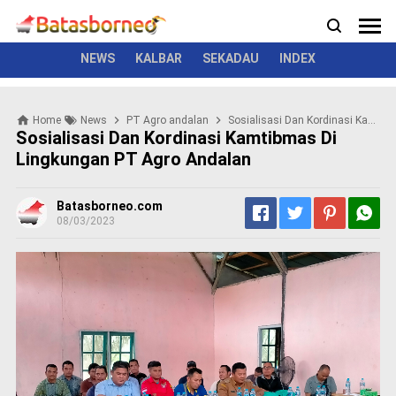
News
Politik
Kriminal
Pemerintah
Seremonial
N
e
w
NEWS
KALBAR
SEKADAU
INDEX
s
P
Home
News
PT Agro andalan
Sosialisasi Dan Kordinasi Kamtibmas Di Lingkungan PT Agro Andalan
o
Sosialisasi Dan Kordinasi Kamtibmas Di
l
Lingkungan PT Agro Andalan
i
t
i
Batasborneo.com
k
08/03/2023
K
r
i
m
i
n
a
l