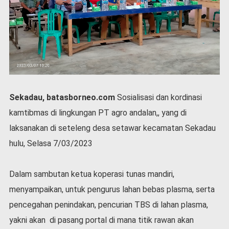
P
e
m
e
r
i
n
t
a
Sekadau, batasborneo.com
Sosialisasi dan kordinasi
h
kamtibmas di lingkungan PT agro andalan,, yang di
S
e
laksanakan di seteleng desa setawar kecamatan Sekadau
r
hulu, Selasa 7/03/2023
e
m
o
Dalam sambutan ketua koperasi tunas mandiri,
n
menyampaikan, untuk pengurus lahan bebas plasma, serta
i
a
pencegahan penindakan, pencurian TBS di lahan plasma,
l
yakni akan di pasang portal di mana titik rawan akan
O