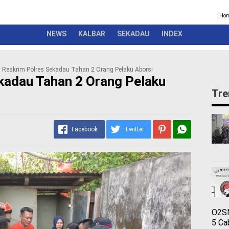
Kriminal
Pemerintah
Seremonial
Olahraga
Opini
Ber
Ho
NEWS
KALBAR
SEKADAU
INDEX
t Reskrim Polres Sekadau Tahan 2 Orang Pelaku Aborsi
kadau Tahan 2 Orang Pelaku
Tre
Facebook
Twitter
O2SN
5 Ca