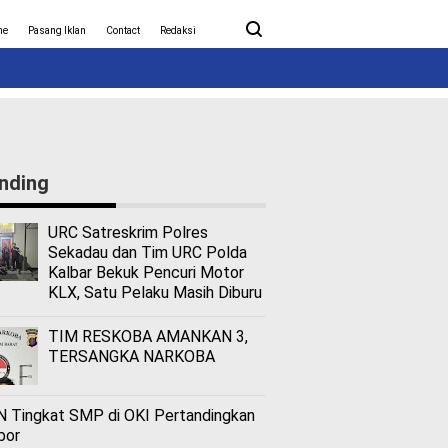
ita Covid-19
Nasional
me
Pasang Iklan
Contact
Redaksi
nding
URC Satreskrim Polres
Sekadau dan Tim URC Polda
Kalbar Bekuk Pencuri Motor
KLX, Satu Pelaku Masih Diburu
TIM RESKOBA AMANKAN 3,
TERSANGKA NARKOBA
 Tingkat SMP di OKI Pertandingkan
bor