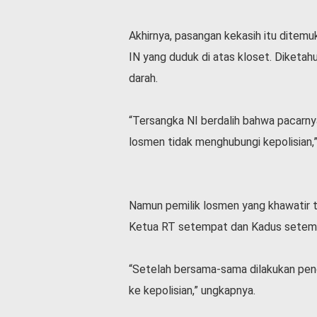
v
i
Akhirnya, pasangan kekasih itu ditem
d
-
IN yang duduk di atas kloset. Diketah
1
darah.
9
N
a
“Tersangka NI berdalih bahwa pacarny
s
losmen tidak menghubungi kepolisian,
i
o
n
a
Namun pemilik losmen yang khawatir t
l
Ketua RT setempat dan Kadus setem
“Setelah bersama-sama dilakukan pen
ke kepolisian,” ungkapnya.