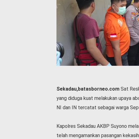
P
e
m
e
r
i
n
t
a
h
S
e
r
Sekadau,batasborneo.com
Sat Resk
e
m
yang diduga kuat melakukan upaya abor
o
NI dan IN tercatat sebagai warga Se
n
i
a
Kapolres Sekadau AKBP Suyono melal
l
telah mengamankan pasangan kekasih 
O