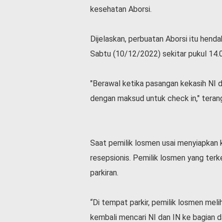
kesehatan Aborsi.
l
a
h
Dijelaskan, perbuatan Aborsi itu hend
r
a
Sabtu (10/12/2022) sekitar pukul 14.
g
a
"Berawal ketika pasangan kekasih NI
O
p
dengan maksud untuk check in," tera
i
n
i
Saat pemilik losmen usai menyiapkan ka
B
e
resepsionis. Pemilik losmen yang terk
r
parkiran.
i
t
a
“Di tempat parkir, pemilik losmen meli
C
o
kembali mencari NI dan IN ke bagian d