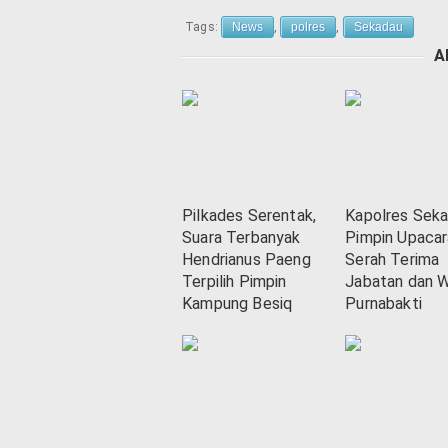
Tags:
News
,
polres
,
Sekadau
A
Pilkades Serentak,
Kapolres Sek
Suara Terbanyak
Pimpin Upacar
Hendrianus Paeng
Serah Terima
Terpilih Pimpin
Jabatan dan 
Kampung Besiq
Purnabakti