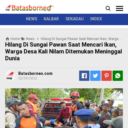
News
Politik
Kriminal
Pemerintah
Seremonial
N
e
w
NEWS
KALBAR
SEKADAU
INDEX
s
P
Home
News
Hilang Di Sungai Pawan Saat Mencari Ikan, Warga Desa Kali Nilam Ditemukan Meninggal Dunia
o
Hilang Di Sungai Pawan Saat Mencari Ikan,
l
Warga Desa Kali Nilam Ditemukan Meninggal
i
Dunia
t
i
k
Batasborneo.com
K
22/09/2022
r
i
m
i
n
a
l