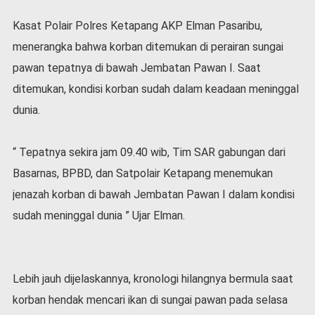
l
Kasat Polair Polres Ketapang AKP Elman Pasaribu,
a
h
menerangka bahwa korban ditemukan di perairan sungai
r
pawan tepatnya di bawah Jembatan Pawan I. Saat
a
g
ditemukan, kondisi korban sudah dalam keadaan meninggal
a
dunia.
O
p
“ Tepatnya sekira jam 09.40 wib, Tim SAR gabungan dari
i
n
Basarnas, BPBD, dan Satpolair Ketapang menemukan
i
jenazah korban di bawah Jembatan Pawan I dalam kondisi
B
sudah meninggal dunia ” Ujar Elman.
e
r
i
t
a
Lebih jauh dijelaskannya, kronologi hilangnya bermula saat
C
korban hendak mencari ikan di sungai pawan pada selasa
o