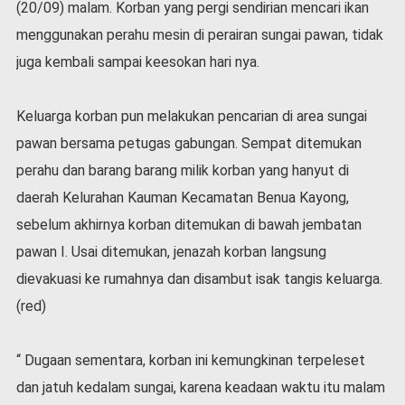
(20/09) malam. Korban yang pergi sendirian mencari ikan
v
i
menggunakan perahu mesin di perairan sungai pawan, tidak
d
juga kembali sampai keesokan hari nya.
-
1
9
Keluarga korban pun melakukan pencarian di area sungai
N
pawan bersama petugas gabungan. Sempat ditemukan
a
s
perahu dan barang barang milik korban yang hanyut di
i
daerah Kelurahan Kauman Kecamatan Benua Kayong,
o
sebelum akhirnya korban ditemukan di bawah jembatan
n
a
pawan I. Usai ditemukan, jenazah korban langsung
l
dievakuasi ke rumahnya dan disambut isak tangis keluarga.
(red)
“ Dugaan sementara, korban ini kemungkinan terpeleset
dan jatuh kedalam sungai, karena keadaan waktu itu malam