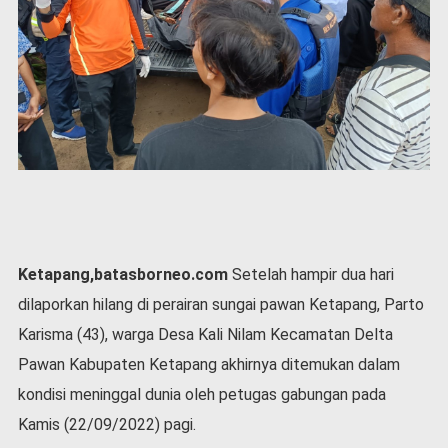
P
e
m
e
r
i
n
t
a
h
S
e
r
Ketapang,batasborneo.com
Setelah hampir dua hari
e
dilaporkan hilang di perairan sungai pawan Ketapang, Parto
m
o
Karisma (43), warga Desa Kali Nilam Kecamatan Delta
n
Pawan Kabupaten Ketapang akhirnya ditemukan dalam
i
a
kondisi meninggal dunia oleh petugas gabungan pada
l
Kamis (22/09/2022) pagi.
O