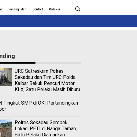
ita Covid-19
Nasional
me
Pasang Iklan
Contact
Redaksi
nding
URC Satreskrim Polres
Sekadau dan Tim URC Polda
Kalbar Bekuk Pencuri Motor
KLX, Satu Pelaku Masih Diburu
 Tingkat SMP di OKI Pertandingkan
bor
Polres Sekadau Gerebek
Lokasi PETI di Nanga Taman,
Satu Pelaku Diamankan