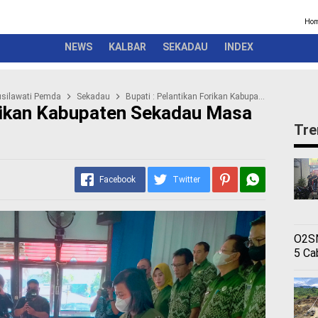
Kriminal
Pemerintah
Seremonial
Olahraga
Opini
Ber
Ho
NEWS
KALBAR
SEKADAU
INDEX
silawati Pemda
Sekadau
Bupati : Pelantikan Forikan Kabupaten Sekadau Masa Jabatan 2022-2026
orikan Kabupaten Sekadau Masa
Tre
Facebook
Twitter
O2SN
5 Ca