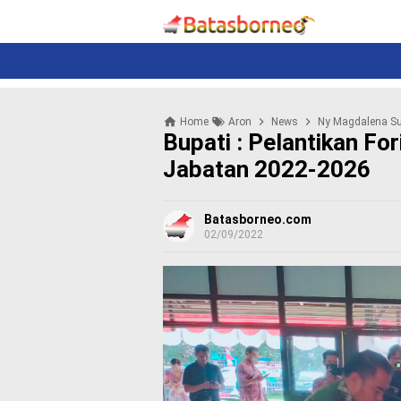
News
Politik
N
e
w
s
P
Home
Aron
News
Ny Magdalena Su
o
Bupati : Pelantikan F
l
i
Jabatan 2022-2026
t
i
k
Batasborneo.com
02/09/2022
K
r
i
m
i
n
a
l