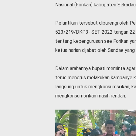
Nasional (Forikan) kabupaten Sekada
l
a
h
Pelantikan tersebut dibarengi oleh P
r
a
523/219/DKP3- SET 2022 tangan 22
g
tentang kepengurusan see Forikan yan
a
ketua harian dijabat oleh Sandae yang
O
p
i
Dalam arahannya bupati meminta agar s
n
terus menerus melakukan kampanye k
i
langsung untuk mengkonsumsi ikan, k
B
e
mengkonsumsi ikan masih rendah.
r
i
t
a
C
o