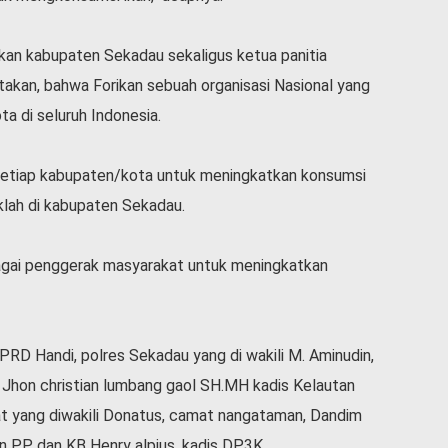
ikan kabupaten Sekadau sekaligus ketua panitia
kan, bahwa Forikan sebuah organisasi Nasional yang
a di seluruh Indonesia.
i setiap kabupaten/kota untuk meningkatkan konsumsi
klah di kabupaten Sekadau.
bagai penggerak masyarakat untuk meningkatkan
DPRD Handi, polres Sekadau yang di wakili M. Aminudin,
el Jhon christian lumbang gaol SH.MH kadis Kelautan
rat yang diwakili Donatus, camat nangataman, Dandim
n PP dan KB Henry alpius, kadis DP3K