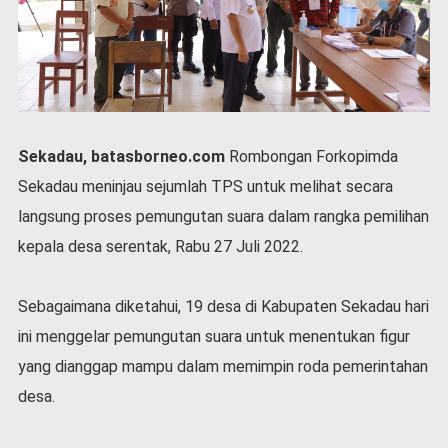
P
e
m
e
r
i
n
t
Sekadau, batasborneo.com
Rombongan Forkopimda
a
Sekadau meninjau sejumlah TPS untuk melihat secara
h
langsung proses pemungutan suara dalam rangka pemilihan
S
kepala desa serentak, Rabu 27 Juli 2022.
e
r
e
Sebagaimana diketahui, 19 desa di Kabupaten Sekadau hari
m
o
ini menggelar pemungutan suara untuk menentukan figur
n
yang dianggap mampu dalam memimpin roda pemerintahan
i
a
desa.
l
O