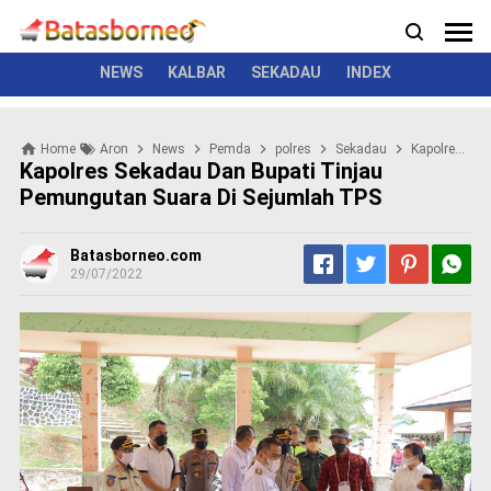
News
Politik
Kriminal
Pemerintah
Seremonial
N
e
w
NEWS
KALBAR
SEKADAU
INDEX
s
P
Home
Aron
News
Pemda
polres
Sekadau
Kapolres Sekadau dan Bupati Tinjau Pemungutan Suara di Sejumlah TPS
o
Kapolres Sekadau Dan Bupati Tinjau
l
Pemungutan Suara Di Sejumlah TPS
i
t
i
Batasborneo.com
k
29/07/2022
K
r
i
m
i
n
a
l