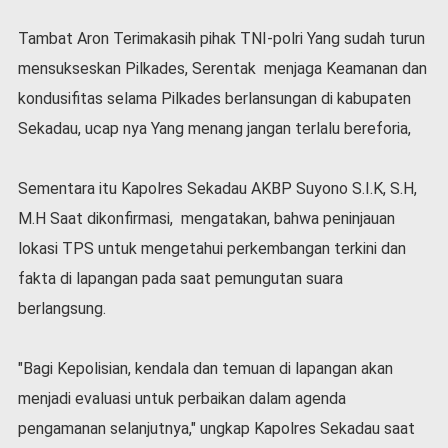
l
Tambat Aron Terimakasih pihak TNI-polri Yang sudah turun
a
h
mensukseskan Pilkades, Serentak menjaga Keamanan dan
r
kondusifitas selama Pilkades berlansungan di kabupaten
a
g
Sekadau, ucap nya Yang menang jangan terlalu bereforia,
a
O
Sementara itu Kapolres Sekadau AKBP Suyono S.I.K, S.H,
p
i
M.H Saat dikonfirmasi, mengatakan, bahwa peninjauan
n
lokasi TPS untuk mengetahui perkembangan terkini dan
i
fakta di lapangan pada saat pemungutan suara
B
berlangsung.
e
r
i
"Bagi Kepolisian, kendala dan temuan di lapangan akan
t
a
menjadi evaluasi untuk perbaikan dalam agenda
C
pengamanan selanjutnya," ungkap Kapolres Sekadau saat
o