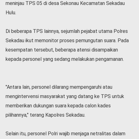
meninjau TPS 05 di desa Sekonau Kecamatan Sekadau
v
i
Hulu.
d
-
1
Di beberapa TPS lainnya, sejumlah pejabat utama Polres
9
Sekadau ikut memonitor proses pemungutan suara. Pada
N
kesempatan tersebut, beberapa atensi disampaikan
a
s
kepada personel yang sedang melakukan pengamanan.
i
o
n
a
"Antara lain, personel dilarang mempengaruhi atau
l
mengintervensi masyarakat yang datang ke TPS untuk
memberikan dukungan suara kepada calon kades
pilihannya," terang Kapolres Sekadau.
Selain itu, personel Polri wajib menjaga netralitas dalam