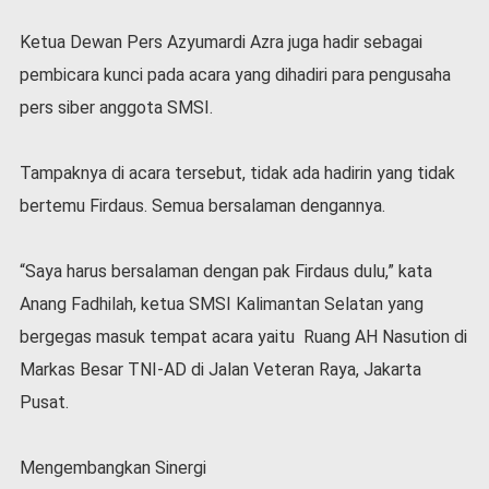
v
i
Ketua Dewan Pers Azyumardi Azra juga hadir sebagai
d
pembicara kunci pada acara yang dihadiri para pengusaha
-
1
pers siber anggota SMSI.
9
N
Tampaknya di acara tersebut, tidak ada hadirin yang tidak
a
s
bertemu Firdaus. Semua bersalaman dengannya.
i
o
“Saya harus bersalaman dengan pak Firdaus dulu,” kata
n
a
Anang Fadhilah, ketua SMSI Kalimantan Selatan yang
l
bergegas masuk tempat acara yaitu Ruang AH Nasution di
Markas Besar TNI-AD di Jalan Veteran Raya, Jakarta
Pusat.
Mengembangkan Sinergi