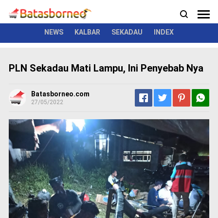
News
Politik
Kriminal
Pemerintah
Seremonial
N
e
w
NEWS
KALBAR
SEKADAU
INDEX
s
P
PLN Sekadau Mati Lampu, Ini Penyebab Nya
o
l
i
Batasborneo.com
t
27/05/2022
i
k
K
r
i
m
i
n
a
l