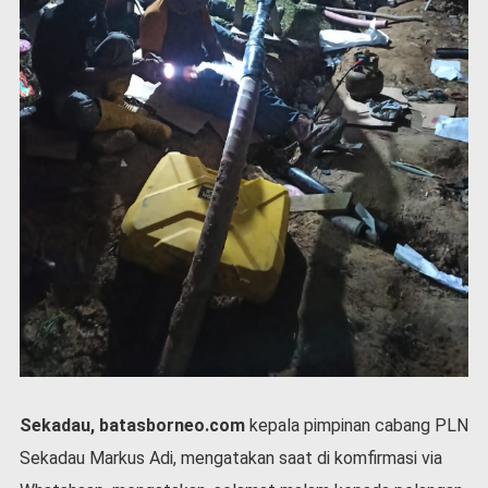
P
e
m
e
r
i
n
t
a
h
S
e
r
e
m
o
n
i
Sekadau, batasborneo.com
kepala pimpinan cabang PLN
a
l
Sekadau Markus Adi, mengatakan saat di komfirmasi via
O