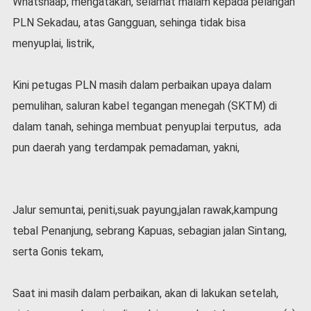
Whatshaap, mengatakan, selamat malam kepada pelangan
l
PLN Sekadau, atas Gangguan, sehinga tidak bisa
a
h
menyuplai, listrik,
r
a
Kini petugas PLN masih dalam perbaikan upaya dalam
g
a
pemulihan, saluran kabel tegangan menegah (SKTM) di
O
dalam tanah, sehinga membuat penyuplai terputus, ada
p
pun daerah yang terdampak pemadaman, yakni,
i
n
i
B
Jalur semuntai, peniti,suak payung,jalan rawak,kampung
e
r
tebal Penanjung, sebrang Kapuas, sebagian jalan Sintang,
i
serta Gonis tekam,
t
a
C
Saat ini masih dalam perbaikan, akan di lakukan setelah,
o