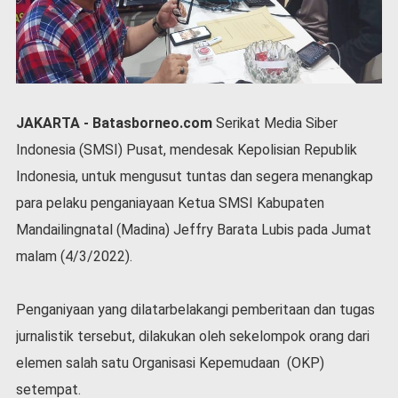
P
e
m
e
r
i
n
JAKARTA - Batasborneo.com
Serikat Media Siber
t
Indonesia (SMSI) Pusat, mendesak Kepolisian Republik
a
h
Indonesia, untuk mengusut tuntas dan segera menangkap
S
para pelaku penganiayaan Ketua SMSI Kabupaten
e
Mandailingnatal (Madina) Jeffry Barata Lubis pada Jumat
r
malam (4/3/2022).
e
m
o
Penganiyaan yang dilatarbelakangi pemberitaan dan tugas
n
i
jurnalistik tersebut, dilakukan oleh sekelompok orang dari
a
elemen salah satu Organisasi Kepemudaan (OKP)
l
setempat.
O