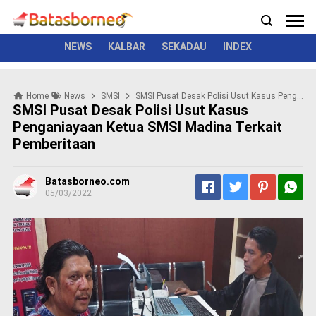
News
Politik
Kriminal
Pemerintah
Seremonial
N
e
w
NEWS
KALBAR
SEKADAU
INDEX
s
P
Home
News
SMSI
SMSI Pusat Desak Polisi Usut Kasus Penganiayaan Ketua SMSI Madina Terkait Pemberitaan
o
SMSI Pusat Desak Polisi Usut Kasus
l
Penganiayaan Ketua SMSI Madina Terkait
i
Pemberitaan
t
i
k
Batasborneo.com
K
05/03/2022
r
i
m
i
n
a
l