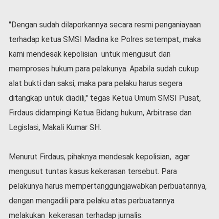
l
a
"Dengan sudah dilaporkannya secara resmi penganiayaan
h
terhadap ketua SMSI Madina ke Polres setempat, maka
r
a
kami mendesak kepolisian untuk mengusut dan
g
memproses hukum para pelakunya. Apabila sudah cukup
a
alat bukti dan saksi, maka para pelaku harus segera
O
p
ditangkap untuk diadili," tegas Ketua Umum SMSI Pusat,
i
Firdaus didampingi Ketua Bidang hukum, Arbitrase dan
n
i
Legislasi, Makali Kumar SH.
B
e
Menurut Firdaus, pihaknya mendesak kepolisian, agar
r
mengusut tuntas kasus kekerasan tersebut. Para
i
t
pelakunya harus mempertanggungjawabkan perbuatannya,
a
dengan mengadili para pelaku atas perbuatannya
C
o
melakukan kekerasan terhadap jurnalis.