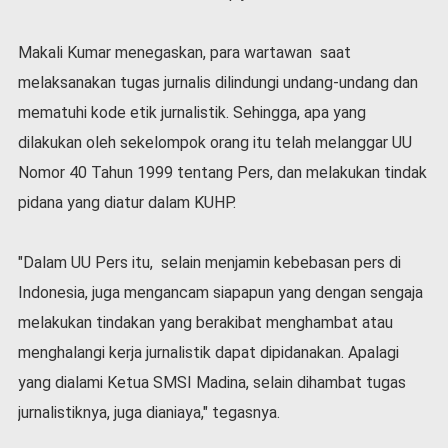
v
i
Makali Kumar menegaskan, para wartawan saat
d
-
melaksanakan tugas jurnalis dilindungi undang-undang dan
1
mematuhi kode etik jurnalistik. Sehingga, apa yang
9
dilakukan oleh sekelompok orang itu telah melanggar UU
N
a
Nomor 40 Tahun 1999 tentang Pers, dan melakukan tindak
s
pidana yang diatur dalam KUHP.
i
o
n
"Dalam UU Pers itu, selain menjamin kebebasan pers di
a
Indonesia, juga mengancam siapapun yang dengan sengaja
l
melakukan tindakan yang berakibat menghambat atau
menghalangi kerja jurnalistik dapat dipidanakan. Apalagi
yang dialami Ketua SMSI Madina, selain dihambat tugas
jurnalistiknya, juga dianiaya," tegasnya.