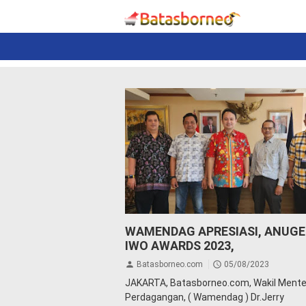
News
Politik
N
e
w
s
P
o
l
i
t
i
k
K
r
i
BA.MAJakarta
Dr.Jerry Sambuaga
IW
WAMENDAG APRESIASI, ANUG
m
News
Wamendag
IWO AWARDS 2023,
i
n
Batasborneo.com
05/08/2023
a
JAKARTA, Batasborneo.com, Wakil Mente
l
Perdagangan, ( Wamendag ) Dr.Jerry