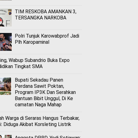
TIM RESKOBA AMANKAN 3,
TERSANGKA NARKOBA
Polri Tunjuk Karowabprof Jadi
Plh Karopaminal
ing, Wabup Subandrio Buka Expo
idikan Tingkat SMA
Bupati Sekadau Panen
Perdana Sawit Poktan,
Program IP3K Dan Serahkan
Bantuan Bibit Unggul, Di Ke
camatan Naga Mahap
h Warga di Seraras Hangus Terbakar,
i: Diduga Akibat Korsleting Listrik
Anggota DPRD, Yodi Setiawan: