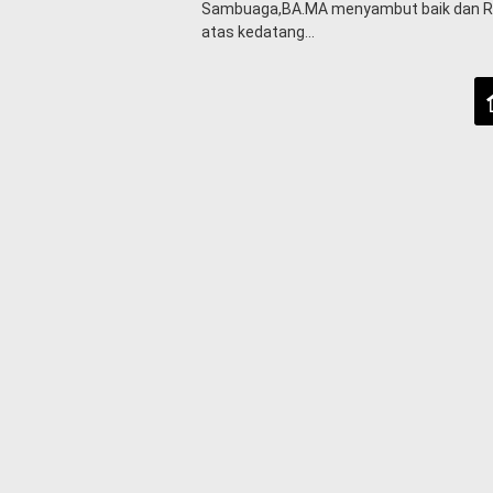
P
Sambuaga,BA.MA menyambut baik dan 
e
atas kedatang...
m
e
r
i
n
t
a
h
S
e
r
e
m
o
n
i
a
l
O