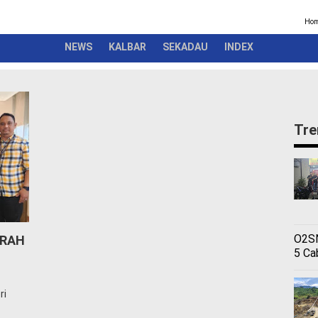
Kriminal
Pemerintah
Seremonial
Olahraga
Opini
Ber
Ho
NEWS
KALBAR
SEKADAU
INDEX
Tre
O
O2SN
ERAH
5 Ca
ri