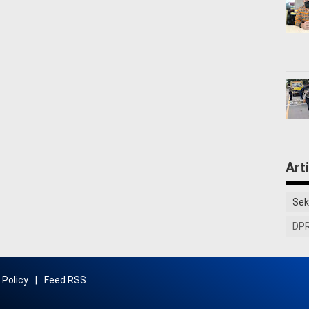
Art
Sek
DPR
 Policy
Feed RSS