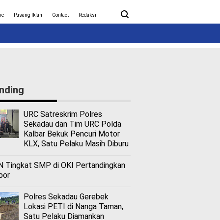
ita Covid-19
Nasional
me
Pasang Iklan
Contact
Redaksi
nding
URC Satreskrim Polres
Sekadau dan Tim URC Polda
Kalbar Bekuk Pencuri Motor
KLX, Satu Pelaku Masih Diburu
 Tingkat SMP di OKI Pertandingkan
bor
Polres Sekadau Gerebek
Lokasi PETI di Nanga Taman,
Satu Pelaku Diamankan