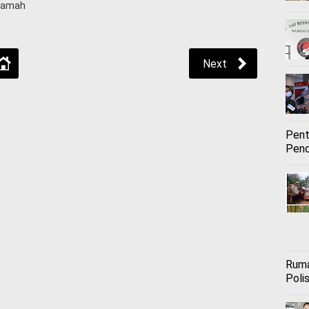
Ramah
Next
Pent
Pend
Ruma
Polis