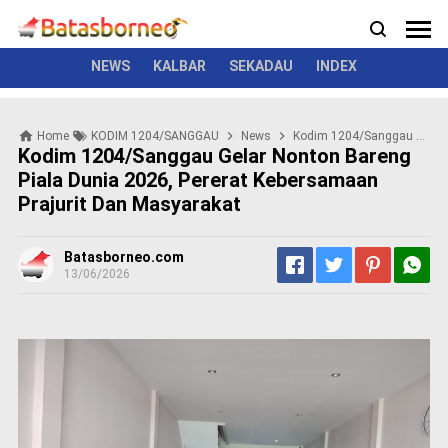
News
Politik
Kriminal
Pemerintah
Seremonial
N
e
w
NEWS
KALBAR
SEKADAU
INDEX
s
P
Home
KODIM 1204/SANGGAU
News
Kodim 1204/Sanggau Gelar Nonton Bareng Piala Dunia 2026, Pererat Kebersamaan Prajurit Dan Masyarakat
o
Kodim 1204/Sanggau Gelar Nonton Bareng
l
Piala Dunia 2026, Pererat Kebersamaan
i
Prajurit Dan Masyarakat
t
i
k
Batasborneo.com
K
13/06/2026
r
i
m
i
n
a
l