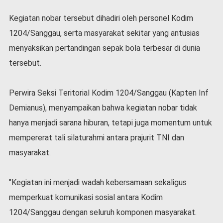
l
Kegiatan nobar tersebut dihadiri oleh personel Kodim
a
h
1204/Sanggau, serta masyarakat sekitar yang antusias
r
menyaksikan pertandingan sepak bola terbesar di dunia
a
g
tersebut.
a
O
Perwira Seksi Teritorial Kodim 1204/Sanggau (Kapten Inf
p
Demianus), menyampaikan bahwa kegiatan nobar tidak
i
n
hanya menjadi sarana hiburan, tetapi juga momentum untuk
i
mempererat tali silaturahmi antara prajurit TNI dan
B
masyarakat.
e
r
i
"Kegiatan ini menjadi wadah kebersamaan sekaligus
t
a
memperkuat komunikasi sosial antara Kodim
C
1204/Sanggau dengan seluruh komponen masyarakat.
o