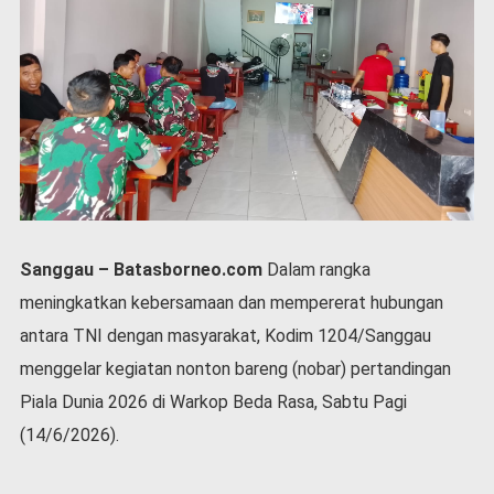
P
e
m
e
r
i
n
t
a
h
S
Sanggau – Batasborneo.com
Dalam rangka
e
r
meningkatkan kebersamaan dan mempererat hubungan
e
antara TNI dengan masyarakat, Kodim 1204/Sanggau
m
o
menggelar kegiatan nonton bareng (nobar) pertandingan
n
Piala Dunia 2026 di Warkop Beda Rasa, Sabtu Pagi
i
a
(14/6/2026).
l
O