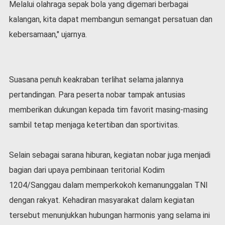
Melalui olahraga sepak bola yang digemari berbagai
v
i
kalangan, kita dapat membangun semangat persatuan dan
d
kebersamaan," ujarnya.
-
1
9
N
Suasana penuh keakraban terlihat selama jalannya
a
s
pertandingan. Para peserta nobar tampak antusias
i
memberikan dukungan kepada tim favorit masing-masing
o
sambil tetap menjaga ketertiban dan sportivitas.
n
a
l
Selain sebagai sarana hiburan, kegiatan nobar juga menjadi
bagian dari upaya pembinaan teritorial Kodim
1204/Sanggau dalam memperkokoh kemanunggalan TNI
dengan rakyat. Kehadiran masyarakat dalam kegiatan
tersebut menunjukkan hubungan harmonis yang selama ini