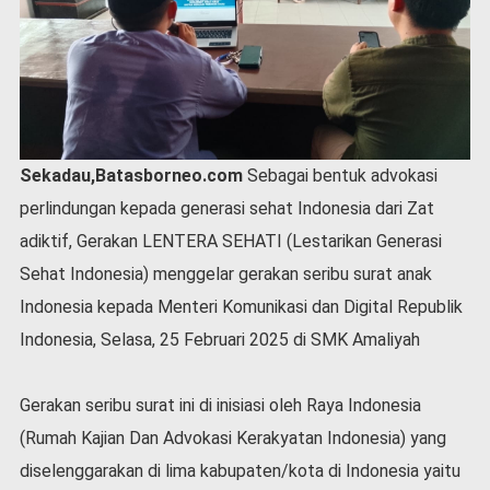
P
e
m
e
r
i
n
t
Sekadau,Batasborneo.com
Sebagai bentuk advokasi
a
perlindungan kepada generasi sehat Indonesia dari Zat
h
adiktif, Gerakan LENTERA SEHATI (Lestarikan Generasi
S
e
Sehat Indonesia) menggelar gerakan seribu surat anak
r
Indonesia kepada Menteri Komunikasi dan Digital Republik
e
m
Indonesia, Selasa, 25 Februari 2025 di SMK Amaliyah
o
n
Gerakan seribu surat ini di inisiasi oleh Raya Indonesia
i
a
(Rumah Kajian Dan Advokasi Kerakyatan Indonesia) yang
l
diselenggarakan di lima kabupaten/kota di Indonesia yaitu
O