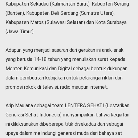
Kabupaten Sekadau (Kalimantan Barat), Kabupten Serang
l
a
(Banten), Kabupaten Deli Serdang (Sumatra Utara),
h
Kabupaten Maros (Sulawesi Selatan) dan Kota Surabaya
r
a
(Jawa Timur)
g
a
Adapun yang menjadi sasaran dari gerakan ini anak-anak
O
yang berusia 14-18 tahun yang menuliskan surat kepada
p
i
Menteri Komunikasi dan Digital sebagai bentuk dukungan
n
dalam pembuatan kebijakan untuk pelarangan iklan dan
i
promosi rokok di televisi, radio maupun internet.
B
e
r
Arip Maulana sebagai team LENTERA SEHATI (Lestarikan
i
Generasi Sehat Indonesia) menyampaikan bahwa kegiatan
t
a
ini dilaksanakan dibeberapa titik disekadau dan sebagai
C
upaya dalam melindungi generasi muda dari bahaya zat
o