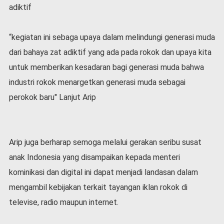
v
adiktif
i
d
-
“kegiatan ini sebaga upaya dalam melindungi generasi muda
1
dari bahaya zat adiktif yang ada pada rokok dan upaya kita
9
untuk memberikan kesadaran bagi generasi muda bahwa
N
industri rokok menargetkan generasi muda sebagai
a
s
perokok baru" Lanjut Arip
i
o
n
a
Arip juga berharap semoga melalui gerakan seribu susat
l
anak Indonesia yang disampaikan kepada menteri
kominikasi dan digital ini dapat menjadi landasan dalam
mengambil kebijakan terkait tayangan iklan rokok di
televise, radio maupun internet.