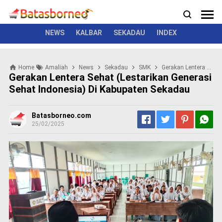
News
Politik
Kriminal
Pemerintah
Seremonial
N
e
w
NEWS
KALBAR
SEKADAU
INDEX
s
P
Home
Amaliah
News
Sekadau
SMK
Gerakan Lentera Sehat (Lestarikan Generasi Sehat Indonesia) Di Kabupaten Sekadau
o
Gerakan Lentera Sehat (Lestarikan Generasi
l
Sehat Indonesia) Di Kabupaten Sekadau
i
t
i
Batasborneo.com
k
25/02/2025
K
r
i
m
i
n
a
l