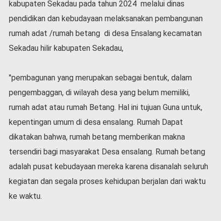
kabupaten Sekadau pada tahun 2024 melalui dinas
l
pendidikan dan kebudayaan melaksanakan pembangunan
a
h
rumah adat /rumah betang di desa Ensalang kecamatan
r
Sekadau hilir kabupaten Sekadau,
a
g
a
"pembagunan yang merupakan sebagai bentuk, dalam
O
pengembaggan, di wilayah desa yang belum memiliki,
p
rumah adat atau rumah Betang. Hal ini tujuan Guna untuk,
i
n
kepentingan umum di desa ensalang. Rumah Dapat
i
dikatakan bahwa, rumah betang memberikan makna
B
tersendiri bagi masyarakat Desa ensalang. Rumah betang
e
r
adalah pusat kebudayaan mereka karena disanalah seluruh
i
kegiatan dan segala proses kehidupan berjalan dari waktu
t
a
ke waktu.
C
o