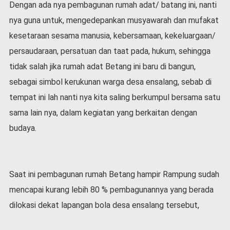
Dengan ada nya pembagunan rumah adat/ batang ini, nanti
v
i
nya guna untuk, mengedepankan musyawarah dan mufakat
d
kesetaraan sesama manusia, kebersamaan, kekeluargaan/
-
1
persaudaraan, persatuan dan taat pada, hukum, sehingga
9
tidak salah jika rumah adat Betang ini baru di bangun,
N
sebagai simbol kerukunan warga desa ensalang, sebab di
a
s
tempat ini lah nanti nya kita saling berkumpul bersama satu
i
sama lain nya, dalam kegiatan yang berkaitan dengan
o
budaya.
n
a
l
Saat ini pembagunan rumah Betang hampir Rampung sudah
mencapai kurang lebih 80 % pembagunannya yang berada
dilokasi dekat lapangan bola desa ensalang tersebut,