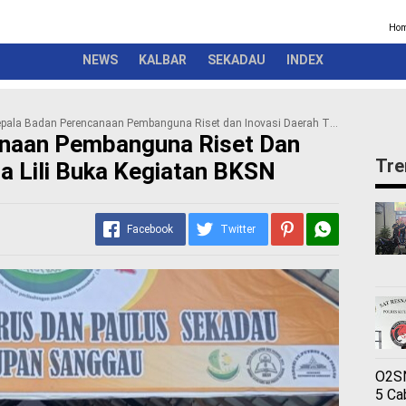
Kriminal
Pemerintah
Seremonial
Olahraga
Opini
Ber
Ho
NEWS
KALBAR
SEKADAU
INDEX
pala Badan Perencanaan Pembanguna Riset dan Inovasi Daerah Theresia Lili Buka Kegiatan BKSN
naan Pembanguna Riset Dan
Tre
ia Lili Buka Kegiatan BKSN
Facebook
Twitter
O2SN
5 Ca