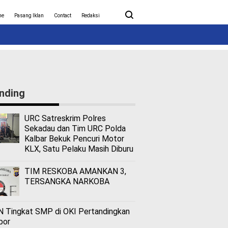
ita Covid-19
Nasional
me
Pasang Iklan
Contact
Redaksi
nding
URC Satreskrim Polres
Sekadau dan Tim URC Polda
Kalbar Bekuk Pencuri Motor
KLX, Satu Pelaku Masih Diburu
TIM RESKOBA AMANKAN 3,
TERSANGKA NARKOBA
 Tingkat SMP di OKI Pertandingkan
bor