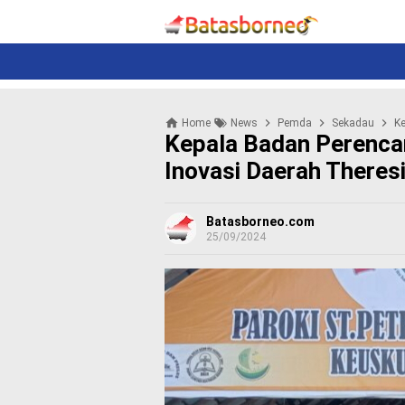
News
Politik
N
e
w
s
P
Home
News
Pemda
Sekadau
Ke
o
Kepala Badan Perenca
l
i
Inovasi Daerah Theres
t
i
k
Batasborneo.com
25/09/2024
K
r
i
m
i
n
a
l