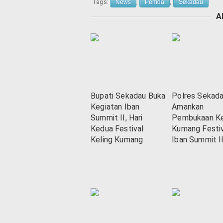
Tags:
News
,
Pemda
,
Sekadau
A
Bupati Sekadau Buka
Polres Sekad
Kegiatan Iban
Amankan
Summit II, Hari
Pembukaan Ke
Kedua Festival
Kumang Festiv
Keling Kumang
Iban Summit I