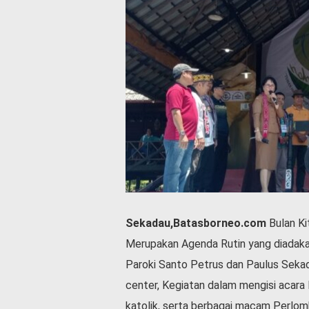
P
e
m
e
r
i
n
t
a
h
S
e
r
e
m
Sekadau,Batasborneo.com
Bulan Ki
o
n
Merupakan Agenda Rutin yang diadaka
i
Paroki Santo Petrus dan Paulus Seka
a
center, Kegiatan dalam mengisi acar
l
katolik, serta berbagai macam Perlom
O