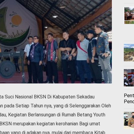
Pent
ta Suci Nasional BKSN Di Kabupaten Sekadau
Pend
n pada Setiap Tahun nya, yang di Selenggarakan Oleh
dau, Kegiatan Berlansungan di Rumah Betang Youth
a BKSN merupakan kegiatan kerohanian Bagi umat
baan yang di adakan nya, mulai dari membaca Kitab