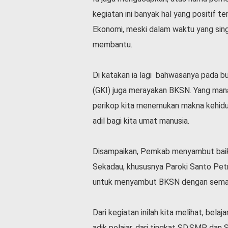
v
kegiatan ini banyak hal yang posit
i
d
Ekonomi, meski dalam waktu yang singk
-
membantu.
1
9
N
Di katakan ia lagi bahwasanya pada bu
a
(GKI) juga merayakan BKSN. Yang mana
s
perikop kita menemukan makna kehidup
i
o
adil bagi kita umat manusia.
n
a
l
Disampaikan, Pemkab menyambut baik
Sekadau, khususnya Paroki Santo Pet
untuk menyambut BKSN dengan semang
Dari kegiatan inilah kita melihat, bel
adik pelajar, dari tingkat SD,SMP dan