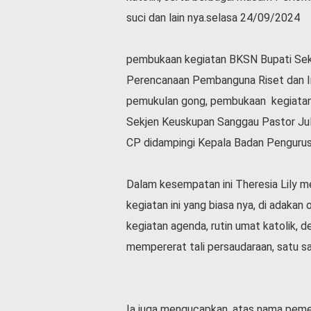
l
suci dan lain nya.selasa 24/09/2024
a
h
r
pembukaan kegiatan BKSN Bupati Seka
a
Perencanaan Pembanguna Riset dan Ino
g
a
pemukulan gong, pembukaan kegiatan 
O
Sekjen Keuskupan Sanggau Pastor Juli
p
CP didampingi Kepala Badan Pengurus
i
n
i
Dalam kesempatan ini Theresia Lily 
B
kegiatan ini yang biasa nya, di adaka
e
kegiatan agenda, rutin umat katolik, 
r
i
mempererat tali persaudaraan, satu sa
t
a
C
o
Ia juga mengucapkan, atas nama peme