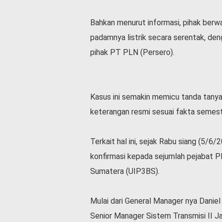
l
a
Bahkan menurut informasi, pihak berwa
h
padamnya listrik secara serentak, den
r
a
pihak PT PLN (Persero).
g
a
O
Kasus ini semakin memicu tanda tanya
p
i
keterangan resmi sesuai fakta semest
n
i
Terkait hal ini, sejak Rabu siang (5
B
e
konfirmasi kepada sejumlah pejabat 
r
Sumatera (UIP3BS).
i
t
a
Mulai dari General Manager nya Daniel
C
Senior Manager Sistem Transmisi II 
o