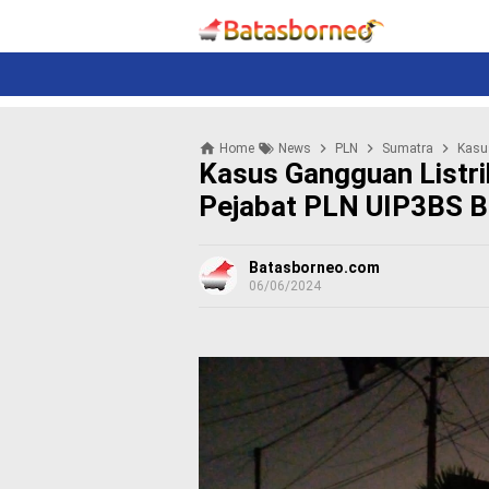
News
Politik
N
e
w
s
P
Home
News
PLN
Sumatra
Kasus
o
Kasus Gangguan Listri
l
i
Pejabat PLN UIP3BS 
t
i
k
Batasborneo.com
06/06/2024
K
r
i
m
i
n
a
l