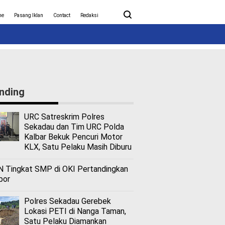
ita Covid-19
Nasional
me
Pasang Iklan
Contact
Redaksi
nding
URC Satreskrim Polres
Sekadau dan Tim URC Polda
Kalbar Bekuk Pencuri Motor
KLX, Satu Pelaku Masih Diburu
 Tingkat SMP di OKI Pertandingkan
bor
Polres Sekadau Gerebek
Lokasi PETI di Nanga Taman,
Satu Pelaku Diamankan