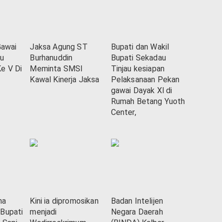
Gawai
Jaksa Agung ST
Bupati dan Wakil
u
Burhanuddin
Bupati Sekadau
e V Di
Meminta SMSI
Tinjau kesiapan
Kawal Kinerja Jaksa
Pelaksanaan Pekan
gawai Dayak Xl di
Rumah Betang Yuoth
Center,
ha
Kini ia dipromosikan
Badan Intelijen
Bupati
menjadi
Negara Daerah