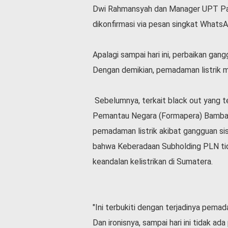
v
Dwi Rahmansyah dan Manager UPT Pa
i
dikonfirmasi via pesan singkat What
d
-
1
Apalagi sampai hari ini, perbaikan gan
9
Dengan demikian, pemadaman listrik mas
N
a
s
Sebelumnya, terkait black out yang t
i
Pemantau Negara (Formapera) Bamba
o
n
pemadaman listrik akibat gangguan si
a
bahwa Keberadaan Subholding PLN tid
l
keandalan kelistrikan di Sumatera.
"Ini terbukiti dengan terjadinya pem
Dan ironisnya, sampai hari ini tidak ad