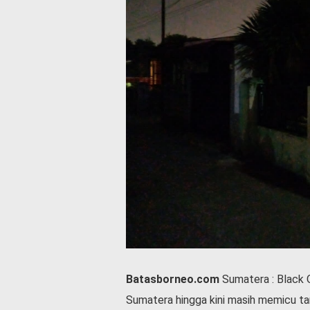
P
e
m
e
r
i
n
t
a
h
S
e
r
e
m
o
n
i
a
Batasborneo.com
Sumatera : Black O
l
Sumatera hingga kini masih memicu ta
O