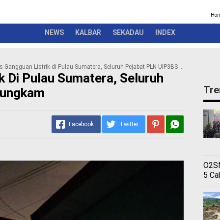
Kriminal
Pemerintah
Seremonial
Olahraga
Opini
Ber
Ho
NEWS
KALBAR
SEKADAU
INDEX
 Gangguan Listrik di Pulau Sumatera, Seluruh Pejabat PLN UIP3BS Bungkam
k Di Pulau Sumatera, Seluruh
Tre
Bungkam
Facebook
Twitter
O2SN
5 Ca