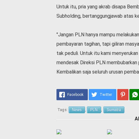
Untuk itu, pria yang akrab disapa Bem
Subholding, bertanggungjawab atas k
"Jangan PLN hanya mampu melakukan t
pembayaran tagihan, tapi giliran masy
tak peduli. Untuk itu kami menyeruk
mendesak Direksi PLN membubarkan p
Kembalikan saja seluruh urusan pemba
Facebook
Twitter
Tags:
News
,
PLN
,
Sumatra
A