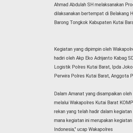
Ahmad Abdulah SH melaksanakan Pro
l
a
dilaksanakan bertempat di Belakang 
h
Barong Tongkok Kabupaten Kutai Barat
r
a
g
a
Kegiatan yang dipimpin oleh Wakapol
O
hadiri oleh Akp Eko Adrijanto Kabag 
p
i
Logistik Polres Kutai Barat, Ipda Jok
n
Perwira Polres Kutai Barat, Anggota P
i
B
e
Dalam Amanat yang disampaikan oleh K
r
melalui Wakapolres Kutai Barat KOMP
i
t
rekan yang telah hadir dalam kegiata
a
mana kegiatan ini merupakan kegiatan 
C
Indonesia," ucap Wakapolres
o