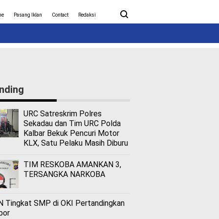
ita Covid-19
Nasional
me
Pasang Iklan
Contact
Redaksi
nding
URC Satreskrim Polres
Sekadau dan Tim URC Polda
Kalbar Bekuk Pencuri Motor
KLX, Satu Pelaku Masih Diburu
TIM RESKOBA AMANKAN 3,
TERSANGKA NARKOBA
 Tingkat SMP di OKI Pertandingkan
bor