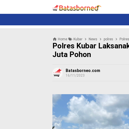
News
Politik
N
e
w
s
P
Home
Kubar
News
polres
Polre
o
Polres Kubar Laksana
l
i
Juta Pohon
t
i
k
Batasborneo.com
16/11/2023
K
r
i
m
i
n
a
l