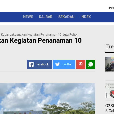
Kriminal
Pemerintah
Seremonial
Olahraga
Opini
Ber
Ho
NEWS
KALBAR
SEKADAU
INDEX
s Kubar Laksanakan Kegiatan Penanaman 10 Juta Pohon
kan Kegiatan Penanaman 10
Tre
Facebook
Twitter
O2SN
5 Ca