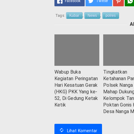
Facebook
Twitter
Tags:
Kubar
,
News
,
polres
A
Wabup Buka
Tingkatkan
Kegiatan Peringatan
Ketahanan Pa
Hari Kesatuan Gerak
Polsek Nanga
(HKG) PKK Yang ke-
Mahap Dukun
52, Di Gedung Ketak
Kelompok Tan
Ketik
Poktan Gonis 
Desa Nanga M
Lihat
Komentar