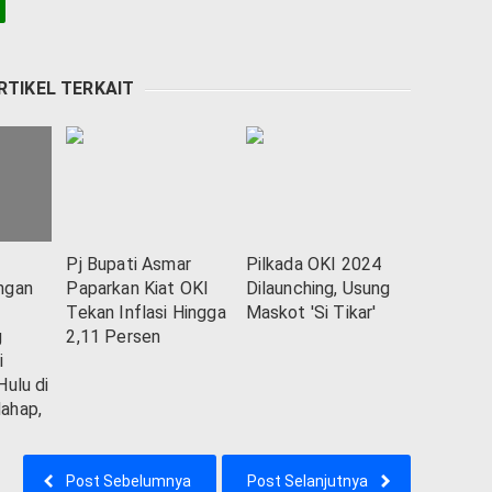
RTIKEL TERKAIT
Pj Bupati Asmar
Pilkada OKI 2024
ngan
Paparkan Kiat OKI
Dilaunching, Usung
Tekan Inflasi Hingga
Maskot 'Si Tikar'
g
2,11 Persen
i
Hulu di
ahap,
Post Sebelumnya
Post Selanjutnya