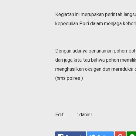
v
i
Kegiatan ini merupakan perintah langs
d
-
kepedulian Polri dalam menjaga keber
1
9
N
a
Dengan adanya penanaman pohon-pohon 
s
dan juga kita tau bahwa pohon memili
i
menghasilkan oksigen dan mereduksi d
o
n
(hms polres )
a
l
Edit : daniel