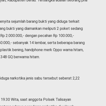
an, Kabupaten Berau. Tersangka adalah seorang pria
nyita sejumlah barang bukti yang diduga terkait
ang bukti yang diamankan meliputi 2 poket sedang
h Rp 2.000.000,- dengan pecahan Rp 100.000,-
0.000,- sebanyak 14 lembar, serta beberapa barang
ar plastik bening, handphone merk Oppo warna hitam,
2348 GQ berwarna hitam.
diduga narkotika jenis sabu tersebut seberat 2,22
l 19.30 Wita, saat anggota Polsek Talisayan