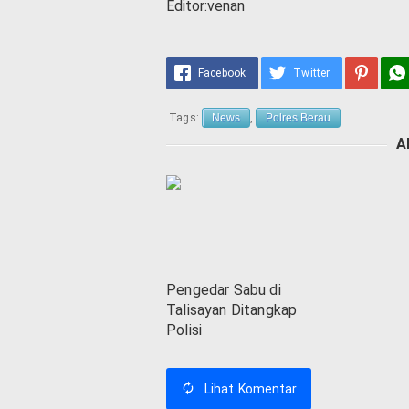
Editor:venan
Facebook
Twitter
Tags:
News
,
Polres Berau
A
Pengedar Sabu di
Talisayan Ditangkap
Polisi
Lihat
Komentar