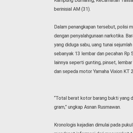
Kampung Dumaring, Kecamatan Talisay
v
berinisial AM (31).
i
d
-
Dalam penangkapan tersebut, polisi me
1
9
dengan penyalahgunaan narkotika. Bar
N
yang diduga sabu, uang tunai sejumla
a
sebanyak 13 lembar dan pecahan Rp 5
s
i
lainnya seperti gunting, pinset, lemb
o
dan sepeda motor Yamaha Vixion KT 
n
a
l
“Total berat kotor barang bukti yang 
gram,” ungkap Asnan Rusmawan.
Kronologis kejadian dimulai pada puku