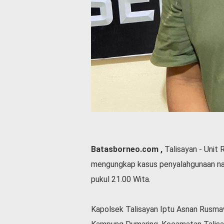
l
a
h
r
a
g
a
O
p
i
n
i
B
Batasborneo.com ,
Talisayan - Unit 
e
mengungkap kasus penyalahgunaan nark
r
i
pukul 21.00 Wita.
t
a
C
Kapolsek Talisayan Iptu Asnan Rusma
o