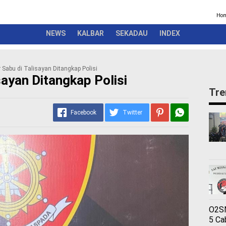
Kriminal
Pemerintah
Seremonial
Olahraga
Opini
Ber
Ho
NEWS
KALBAR
SEKADAU
INDEX
 Sabu di Talisayan Ditangkap Polisi
ayan Ditangkap Polisi
Tre
Facebook
Twitter
O2SN
5 Ca