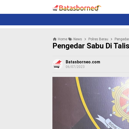
News
Politik
N
e
w
s
P
Home
News
Polres Berau
Pengedar
o
Pengedar Sabu Di Talis
l
i
t
Batasborneo.com
i
06/07/2023
k
K
r
i
m
i
n
a
l