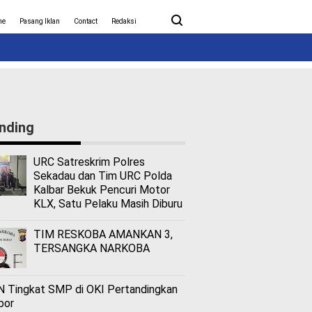
ita Covid-19
Nasional
me
Pasang Iklan
Contact
Redaksi
nding
URC Satreskrim Polres
Sekadau dan Tim URC Polda
Kalbar Bekuk Pencuri Motor
KLX, Satu Pelaku Masih Diburu
TIM RESKOBA AMANKAN 3,
TERSANGKA NARKOBA
 Tingkat SMP di OKI Pertandingkan
bor